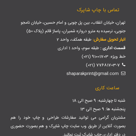
تماس با چاپ شاپرک
تهران، خیابان انقلاب، بین پل چوبی و امام حسین، خیابان نامجو
جنوبی، نرسیده به مترو دروازه شمیران، پاساژ قائم (پلاک 50)
انبار تحویل سفارش:
طبقه همکف، واحد 2
قسمت اداری :
طبقه سوم، واحد 1 اداری
خط ویژه: 91001703 (021)
77681703-7 (021)
shaparakprint@gmail.com
ساعت کاری
شنبه تا چهارشنبه: 9 صبح الی 18
پنجشنبه ها: 9 صبح الی 13
مشتریان گرامی می توانید سفارشات طراحی و چاپ خود را هم
بصورت آنلاین از طریق وب سایت
چاپ شاپرک
و هم بصورت حضوری
در دفتر اداری چاپ شاپرک ثبت نمائید.