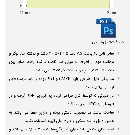
سایز فایل باز پاکت A5 باید ۳۴.۵×۲۴.۵ باشد و نوشته ها، لوگو و
مطالب مهم از اطراف ۵ میلی متر فاصله داشته باشد. سایز روی
پاکت ۱۶.۵×۲۱.۵ و درب پاکت ۱۶.۵×۱.۵ می باشد.
مد رنگی فایل طراحی باید CMYK و ۸bit بوده و باید
فرمت فایل
ارسالی JPG باشد.
در صورتی که توسط کرل طراحی کرده اید خروجی PDF گرفته و در
فتوشاپ به JPG تبدیل نمائید.
ساخت پاکت ها بصورت دستی بوده و دارای خطا می باشد به
همین دلیل تا حد ممکن از طرح های قرینه استفاده نکنید.
فونت های مشکی باید دارای کد رنگیC=0 M=0 Y=0 K=100 باشد و