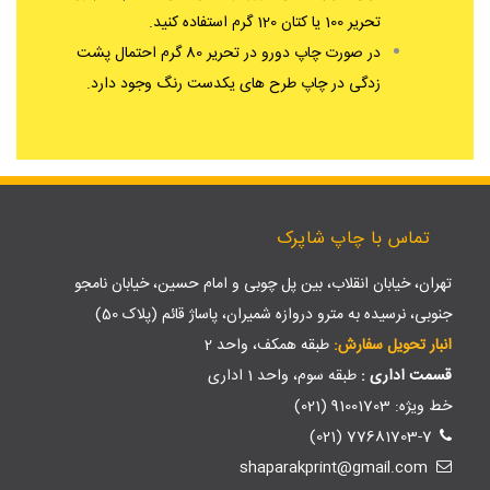
تحریر 100 یا کتان 120 گرم استفاده کنید.
در صورت چاپ دورو در تحریر 80 گرم احتمال پشت
زدگی در چاپ طرح های یکدست رنگ وجود دارد.
تماس با چاپ شاپرک
تهران، خیابان انقلاب، بین پل چوبی و امام حسین، خیابان نامجو
جنوبی، نرسیده به مترو دروازه شمیران، پاساژ قائم (پلاک 50)
انبار تحویل سفارش:
طبقه همکف، واحد 2
قسمت اداری :
طبقه سوم، واحد 1 اداری
خط ویژه: 91001703 (021)
77681703-7 (021)
shaparakprint@gmail.com