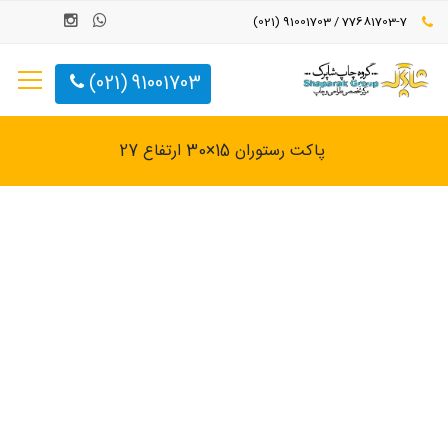
77681703-7 / 91001703 (021)
91001703 (021)
پاکت رستوران 15×30 ارتفاع 27