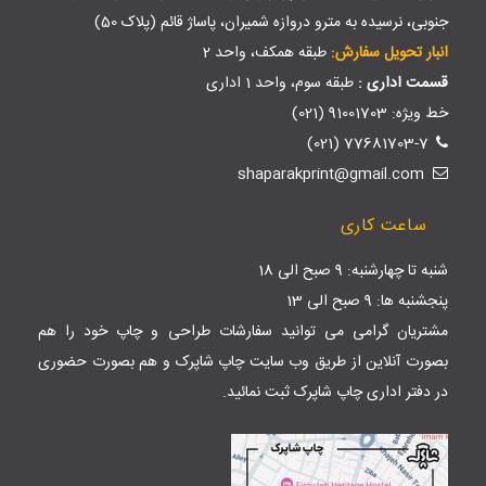
جنوبی، نرسیده به مترو دروازه شمیران، پاساژ قائم (پلاک 50)
انبار تحویل سفارش:
طبقه همکف، واحد 2
قسمت اداری :
طبقه سوم، واحد 1 اداری
خط ویژه: 91001703 (021)
77681703-7 (021)
shaparakprint@gmail.com
ساعت کاری
شنبه تا چهارشنبه: 9 صبح الی 18
پنجشنبه ها: 9 صبح الی 13
مشتریان گرامی می توانید سفارشات طراحی و چاپ خود را هم
بصورت آنلاین از طریق وب سایت
چاپ شاپرک
و هم بصورت حضوری
در دفتر اداری چاپ شاپرک ثبت نمائید.