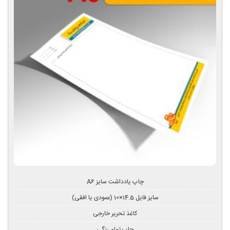
چاپ یادداشت سایز A6
سایز فایل 14.5×10 (عمودی یا افقی)
کاغذ تحریر خارجی
چاپ تمام رنگی