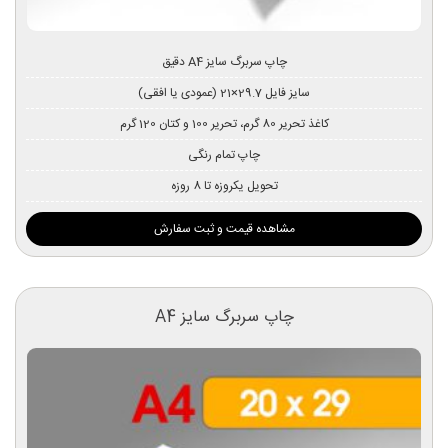
چاپ سربرگ سایز A4 دقیق
سایز فایل 29.7×21 (عمودی یا افقی)
کاغذ تحریر 80 گرم، تحریر 100 و کتان 120 گرم
چاپ تمام رنگی
تحویل یکروزه تا 8 روزه
مشاهده قیمت و ثبت سفارش
چاپ سربرگ سایز A4