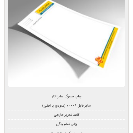
چاپ سربرگ سایز A4
سایز فایل 29×20 (عمودی یا افقی)
کاغذ تحریر خارجی
چاپ تمام رنگی