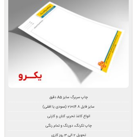
چاپ سربرگ سایز A5 دقیق
سایز فایل 14.8×21 (عمودی یا افقی)
انواع کاغذ تحریر، کتان و کارتی
چاپ تکرنگ، دورنگ و تمام رنگی
تحویل 2 الی 3 روز کاری