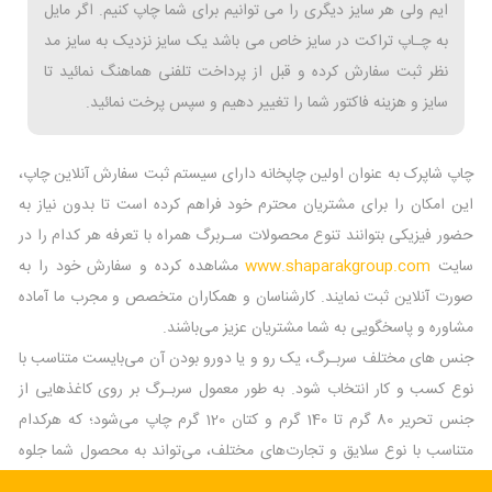
ایم ولی هر سایز دیگری را می توانیم برای شما چاپ کنیم. اگر مایل
به چـاپ تراکت در سایز خاص می باشد یک سایز نزدیک به سایز مد
نظر ثبت سفارش کرده و قبل از پرداخت تلفنی هماهنگ نمائید تا
سایز و هزینه فاکتور شما را تغییر دهیم و سپس پرخت نمائید.
چاپ شاپرک به عنوان اولین چاپخانه دارای سیستم ثبت سفارش آنلاین چاپ،
این امکان را برای مشتریان محترم خود فراهم کرده است تا بدون نیاز به
حضور فیزیکی بتوانند تنوع محصولات سـربرگ همراه با تعرفه هر کدام را در
سایت
www.shaparakgroup.com
مشاهده کرده و سفارش خود را به
صورت آنلاین ثبت نمایند. کارشناسان و همکاران متخصص و مجرب ما آماده
مشاوره و پاسخگویی به شما مشتریان عزیز می‌باشند.
جنس های مختلف سربـرگ، یک رو و یا دورو بودن آن می‌بایست متناسب با
نوع کسب و کار انتخاب شود. به طور معمول سربـرگ بر روی کاغذهایی از
جنس تحریر 80 گرم تا 140 گرم و کتان 120 گرم چاپ می‌شود؛ که هرکدام
متناسب با نوع سلایق و تجارت‌های مختلف، می‌تواند به محصول شما جلوه
بسیار زیبایی بخشد.