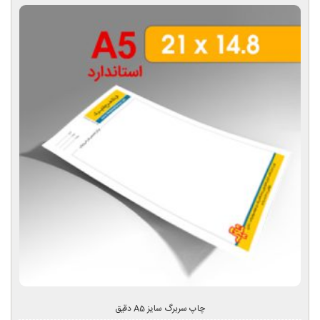
چاپ سربرگ سایز A5 دقیق