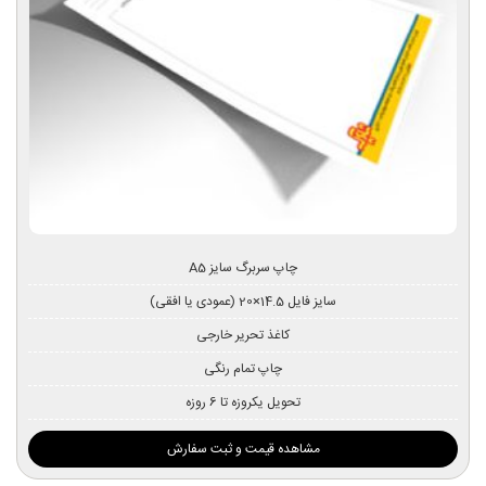
چاپ سربرگ سایز A5
سایز فایل 14.5×20 (عمودی یا افقی)
کاغذ تحریر خارجی
چاپ تمام رنگی
تحویل یکروزه تا 6 روزه
مشاهده قیمت و ثبت سفارش