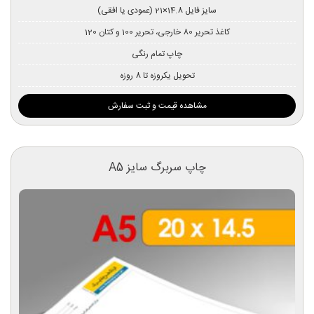
سایز فایل 14.8×21 (عمودی یا افقی)
کاغذ تحریر 80 خارجی، تحریر 100 و کتان 120
چاپ تمام رنگی
تحویل یکروزه تا 8 روزه
مشاهده قیمت و ثبت سفارش
چاپ سربرگ سایز A5