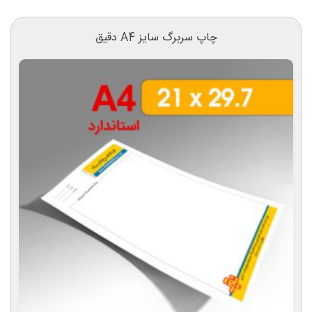
چاپ سربرگ سایز A4 دقیق