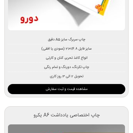
چاپ سربرگ سایز A5 دقیق
سایز فایل 14.8×21 (عمودی یا افقی)
انواع کاغذ تحریر، کتان و کارتی
چاپ تکرنگ، دورنگ و تمام رنگی
تحویل 2 الی 3 روز کاری
مشاهده قیمت و ثبت سفارش
چاپ اختصاصی یادداشت A6 یکرو