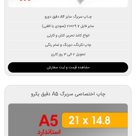
چـاپ سربرگ سایز A4 دقیق دورو
سایز فایل 29.7×21 (عمودی یا افقی)
انواع کاغذ تحریر، کتان و کارتی
چاپ تکرنگ، دورنگ و تمام رنگی
تحویل 2 الی 3 روز کاری
مشاهده قیمت و ثبت سفارش
چاپ اختصاصی سربرگ A5 دقیق یکرو