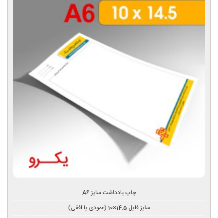
چاپ یادداشت سایز A6
سایز فایل 14.5×10 (عمودی یا افقی)