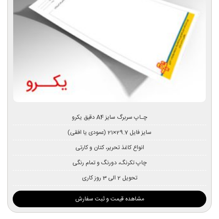
چـاپ سربرگ سایز A4 دقیق یکرو
سایز فایل 29.7×21 (عمودی یا افقی)
انواع کاغذ تحریر، کتان و کارتی
چاپ تکرنگ، دورنگ و تمام رنگی
تحویل 2 الی 3 روز کاری
مشاهده قیمت و ثبت سفارش