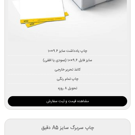
چاپ یادداشت سایز 9.6×10
سایز فایل 9.6×10 (عمودی یا افقی)
کاغذ تحریر خارجی
چاپ تمام رنگی
تحویل 8 روزه
مشاهده قیمت و ثبت سفارش
چاپ سربرگ سایز A5 دقیق