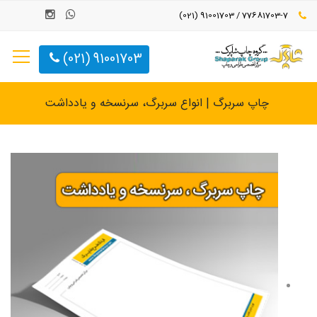
77681703-7 / 91001703 (021)
91001703 (021)
چاپ سربرگ | انواع سربرگ، سرنسخه و یادداشت