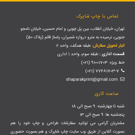
تماس با چاپ شاپرک
تهران، خیابان انقلاب، بین پل چوبی و امام حسین، خیابان نامجو
جنوبی، نرسیده به مترو دروازه شمیران، پاساژ قائم (پلاک 50)
انبار تحویل سفارش:
طبقه همکف، واحد 2
قسمت اداری :
طبقه سوم، واحد 1 اداری
خط ویژه: 91001703 (021)
77681703-7 (021)
shaparakprint@gmail.com
ساعت کاری
شنبه تا چهارشنبه: 9 صبح الی 18
پنجشنبه ها: 9 صبح الی 13
مشتریان گرامی می توانید سفارشات طراحی و چاپ خود را هم
بصورت آنلاین از طریق وب سایت
چاپ شاپرک
و هم بصورت حضوری