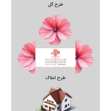
طرح گل
طرح املاک