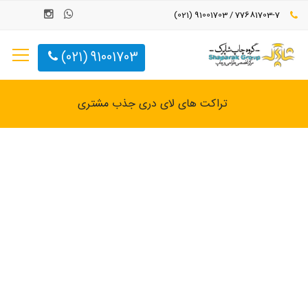
77681703-7 / 91001703 (021)
91001703 (021)
تراکت های لای دری جذب مشتری