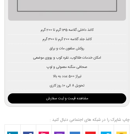
کاغذ داخلی گلاسه 135 گرم تا 200 گرم
کاغذ جلد گلاسه 200 گرم تا 300 گرم
روکش سلفون مات و براق
امکان خدمات طلاکوب، نقره کوب و یووی موضعی
صحافی منگنه معمولی و لوپ
تیراژ 500 عدد به بالا
تحویل 8 الی 10 روز کاری
مشاهده قیمت و ثبت سفارش
چاپ شاپرک را در شبکه های اجتماعی دنبال کنید :