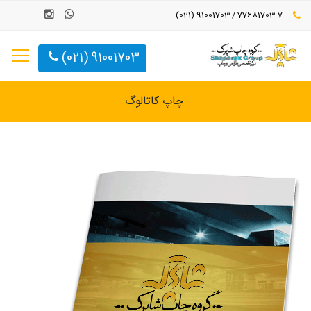
77681703-7 / 91001703 (021)
91001703 (021)
چاپ کاتالوگ