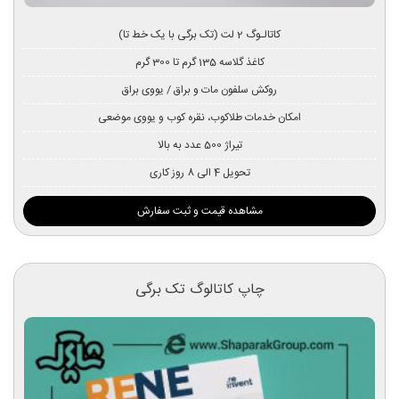
کاتالـوگ 2 لت (تک برگی با یک خط تا)
کاغذ گلاسه 135 گرم تا 300 گرم
روکش سلفون مات و براق / یووی براق
امکان خدمات طلاکوب، نقره کوب و یووی موضعی
تیراژ 500 عدد به بالا
تحویل 4 الی 8 روز کاری
مشاهده قیمت و ثبت سفارش
چاپ کاتالوگ تک برگی