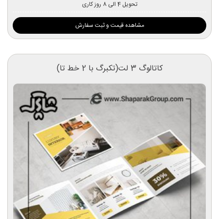
تحویل 4 الی 8 روز کاری
مشاهده قیمت و ثبت سفارش
کاتالوگ 3 لت(تکبرگ با 2 خط تا)