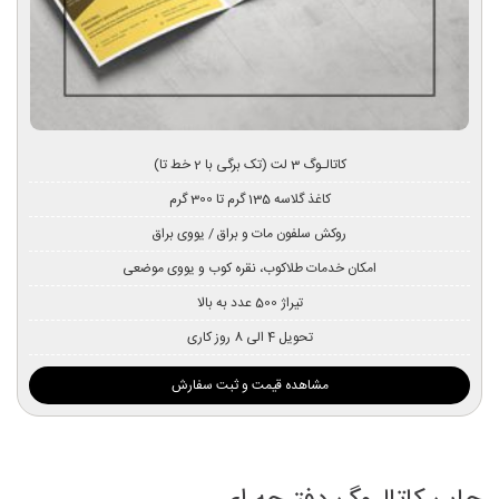
کاتالـوگ 3 لت (تک برگی با 2 خط تا)
کاغذ گلاسه 135 گرم تا 300 گرم
روکش سلفون مات و براق / یووی براق
امکان خدمات طلاکوب، نقره کوب و یووی موضعی
تیراژ 500 عدد به بالا
تحویل 4 الی 8 روز کاری
مشاهده قیمت و ثبت سفارش