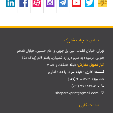
تماس با چاپ شاپرک
تهران، خیابان انقلاب، بین پل چوبی و امام حسین، خیابان نامجو
جنوبی، نرسیده به مترو دروازه شمیران، پاساژ قائم (پلاک 50)
انبار تحویل سفارش:
طبقه همکف، واحد 2
قسمت اداری :
طبقه سوم، واحد 1 اداری
خط ویژه: 91001703 (021)
77681703-7 (021)
shaparakprint@gmail.com
ساعت کاری