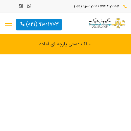
77681703-7 / 91001703 (021)
91001703 (021)
ساک دستی پارچه ای آماده