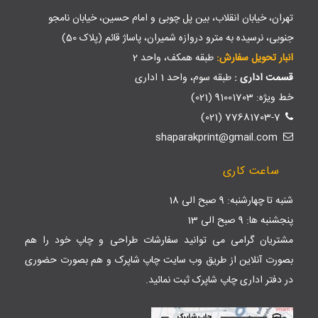
تهران، خیابان انقلاب، بین پل چوبی و امام حسین، خیابان نامجو
جنوبی، نرسیده به مترو دروازه شمیران، پاساژ قائم (پلاک 50)
انبار تحویل سفارش:
طبقه همکف، واحد 2
قسمت اداری :
طبقه سوم، واحد 1 اداری
خط ویژه: 91001703 (021)
77681703-7 (021)
shaparakprint@gmail.com
ساعت کاری
شنبه تا چهارشنبه: 9 صبح الی 18
پنجشنبه ها: 9 صبح الی 13
مشتریان گرامی می توانید سفارشات طراحی و چاپ خود را هم
بصورت آنلاین از طریق وب سایت
چاپ شاپرک
و هم بصورت حضوری
در دفتر اداری چاپ شاپرک ثبت نمائید.