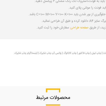
ه فونت،استروک تک رنگ مشکی ۲ پیکسل دهید.
د فونت را مولتی پلای کنید.
د C=100 M=100 Y=100 K=100 باشد.
رید، از طریق
صفحه طراحی
سفارش خود را ثبت کنید.
کت
|
چاپ لیبل
|
چاپ فاکتور
|
چاپ کاتالوگ
|
واتس آپ چاپ شاپرک
|
اینستاگرام چاپ شاپرک
محصولات مرتبط