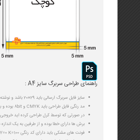
راهنمای طراحی سربرگ سایز A4 :
سایز فایل سربرگ ارسالی باید 29×20 باشد و نوشته ها، لوگو و مطالب مهم از اطراف ۵ میلی متر فاصله داشته باشد.
مد رنگی فایل طراحی باید CMYK و ۸bit بوده و باید فرمت فایل ارسالی JPG باشد.
در صورتی که توسط کرل طراحی کرده اید خروجی PDF گرفته و در فتوشاپ به JPG تبدیل نمائید
برش ها دارای خطا بوده و از طرفین به یک اندازه ب
فونت های مشکی باید دارای کد رنگی C=0 M=0 Y=0 K=100 باشد و سایز فونت نباید از ۶ پوینت کمتر باشد.