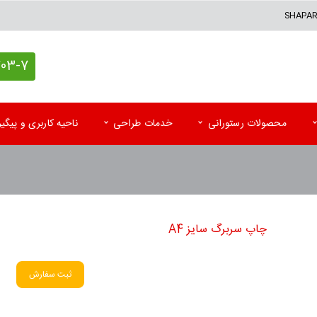
SHAPA
7 (021)
محصولات رستورانی
خدمات طراحی
ناحیه کاربری و پیگ
کاغذ کادو اختصاصی
پاکت آزمایشگاه
تقوی
پاکت پستی (حبابدار و لمینه)
پاکت رادیولوژی و MRI
تقویم
چاپ سربرگ سایز A4
پاکت پستی فلایر
سرنســخه
تقوی
جعبه کیبوردی اختصاصی
کارت نوبت بیمار
تقویم
ثبت سفارش
اتیکت و تگ آویز
کاردکس و پرونده بیمار
کاتا