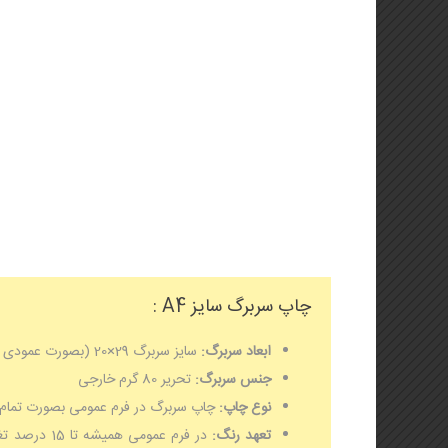
تراکت (تخفیف ویژه)
لیوان کاغذی و هولدر لیوان
🦋🌸 تراکت لادری (جدید)
کاتالوگ یادداشت تبلیغاتی
بروشور
استند یادداشت
فاکتور فروش
چاپ سربرگ سایز A4 :
ابعاد سربرگ:
سایز سربرگ 29×20 (بصورت عمودی و یا افقی) می باشد که پس از برش حدود 5 میل کوچکتر خواهد بود.
جنس سربرگ:
تحریر 80 گرم خارجی
نوع چاپ:
چاپ سربرگ در فرم عمومی بصورت تمام رنگی بوده و طرح های تکرن
تعهد رنگ:
در فرم عمو