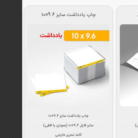
چاپ یادداشت سایز 9.6×10
چاپ یادداشت سایز 9.6×10
سایز فایل 9.6×10 (عمودی یا افقی)
کاغذ تحریر خارجی