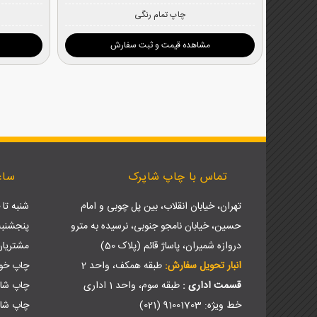
چاپ تمام رنگی
مشاهده قیمت و ثبت سفارش
تماس با چاپ شاپرک
ساع
تهران، خیابان انقلاب، بین پل چوبی و امام
شنبه تا چهارش
حسین، خیابان نامجو جنوبی، نرسیده به مترو
پنجشنبه ها: 9 ص
دروازه شمیران، پاساژ قائم (پلاک 50)
مشتریا
انبار تحویل سفارش:
طبقه همکف، واحد 2
چاپ خود
قسمت اداری :
طبقه سوم، واحد 1 اداری
چاپ شا
خط ویژه: 91001703 (021)
چاپ شاپ