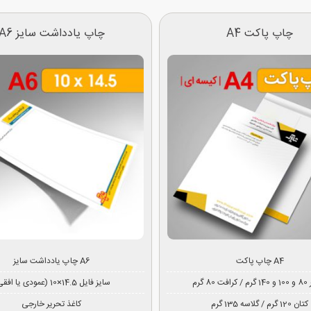
چاپ پاکت A4
چاپ یادداشت سایز A6
چاپ پاکت A4
چاپ یادداشت سایز A6
 80 گرم
سایز فایل 14.5×10 (عمودی یا افقی)
کتان 120 گرم / گلاسه 135 گرم
کاغذ تحریر خارجی