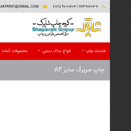
RAKPRINT@GMAIL.COM
77681703-7 / 91001703 (021)
خدمات چاپ
انواع ساک دستی
محصولات آماده
چاپ سربرگ سایز A4
کارت ویزیت (تخفیف ویژه)
فولدر تبلیغاتی
سربرگ و یادداشت
پوشه کاغذی
پاکت
کاتالوگ
ست اداری اختصاصی(سربرگ و پاکت)
مجله تبلیغاتی
لیبل (برچسب)
پوستر