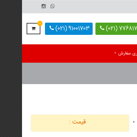
0
91001703 (021)
77681703-
یری سفارش
م رومیزی اختصاصی 1405
کاغذ کف پایی کارواش
 رومیزی آماده 1405
دستمال کاغذی اختصاصی
م دیواری تک برگ
 دیواری 4 برگ
قیمت :
لوگ یادداشت تبلیغاتی