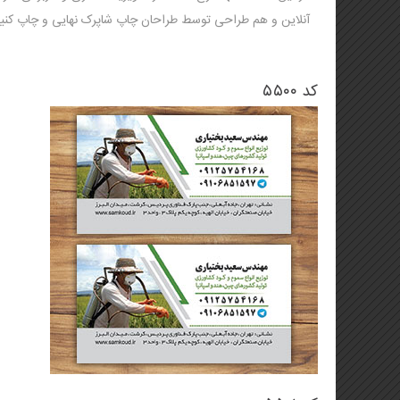
تراکت (تخفیف ویژه)
لیوان کاغذی و هولدر لیوان
آنلاین و هم طراحی توسط طراحان چاپ شاپرک نهایی و چاپ کنید
🦋🌸 تراکت لادری (جدید)
کاتالوگ یادداشت تبلیغاتی
بروشور
استند یادداشت
کد ۵۵۰۰
فاکتور فروش