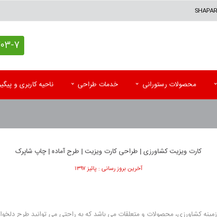
SHAPA
7 (021)
محصولات رستورانی
خدمات طراحی
ناحیه کاربری و پیگ
کاغذ کادو اختصاصی
پاکت آزمایشگاه
تقوی
پاکت پستی (حبابدار و لمینه)
پاکت رادیولوژی و MRI
تقویم
کارت ویزیت کشاورزی | طراحی کارت ویزیت | طرح آماده | چاپ شاپرک
پاکت پستی فلایر
سرنســخه
تقوی
آخرین بروز رسانی : پائیز ۱۳۹۷
جعبه کیبوردی اختصاصی
کارت نوبت بیمار
تقویم
اتیکت و تگ آویز
کاردکس و پرونده بیمار
کاتا
زمینه کشاورزی، محصولات و متعلقات می باشد که به راحتی می توانید طرح دلخواهتا