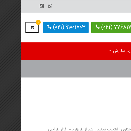
0
91001703 (021)
77681703-
یری سفارش
م رومیزی اختصاصی 1405
کاغذ کف پایی کارواش
 رومیزی آماده 1405
دستمال کاغذی اختصاصی
م دیواری تک برگ
 دیواری 4 برگ
لوگ یادداشت تبلیغاتی
ن را انتخاب نمائید ، هم از طریق نرم افزار طراحی