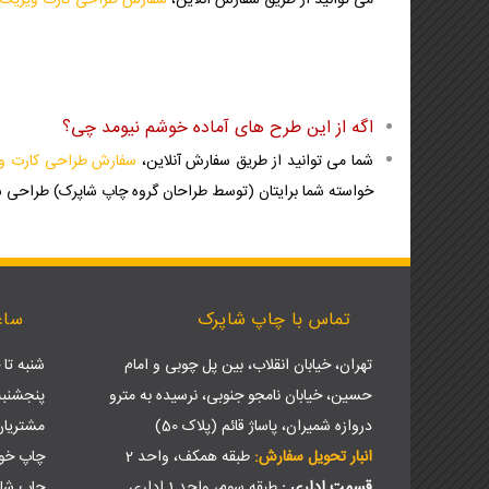
می توانید از طریق سفارش آنلاین،
سفارش طراحی کارت ویزیت آ
اگه از این طرح های آماده خوشم نیومد چی؟
شما می توانید از طریق سفارش آنلاین،
سفارش طراحی کارت و
خواسته شما برایتان (توسط طراحان گروه چاپ شاپرک) طراحی ش
تماس با چاپ شاپرک
ساع
تهران، خیابان انقلاب، بین پل چوبی و امام
شنبه تا چهارش
حسین، خیابان نامجو جنوبی، نرسیده به مترو
پنجشنبه ها: 9 ص
دروازه شمیران، پاساژ قائم (پلاک 50)
مشتریا
انبار تحویل سفارش:
طبقه همکف، واحد 2
چاپ خود
قسمت اداری :
طبقه سوم، واحد 1 اداری
چاپ شا