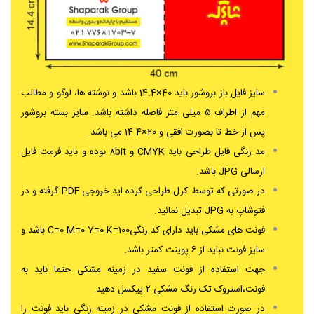
سایز فایل باز بروشور باید 40×14.4 باشد و نوشته ها، لوگو و مطالب
مهم از اطراف ۵ میلی متر فاصله داشته باشد. سایز بسته بروشور
پس از خط تا بصورت افقی و 20×14.4 می باشد.
مد رنگی فایل طراحی باید CMYK و ۸bit بوده و باید
فرمت فایل
ارسالی JPG باشد.
در صورتی که توسط کرل طراحی کرده اید خروجی PDF گرفته و در
فتوشاپ به JPG تبدیل نمائید.
فونت های مشکی باید دارای کد رنگیC=0 M=0 Y=0 K=100 باشد و
سایز فونت نباید از ۶ پوینت کمتر باشد.
جهت استفاده از فونت سفید در زمینه مشکی حتما باید به
فونت،استروک تک رنگ مشکی ۲ پیکسل دهید.
در صورت استفاده از فونت مشکی در زمینه رنگی باید فونت را