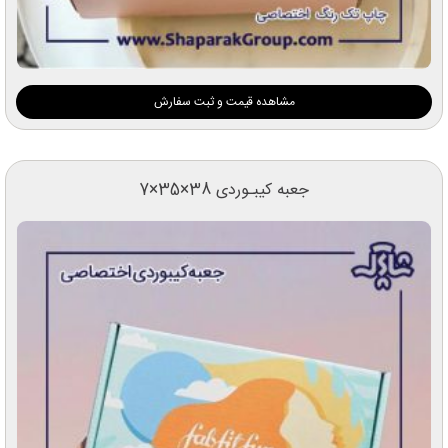
مشاهده قیمت و ثبت سفارش
جعبه کیبـوردی 38×35×7