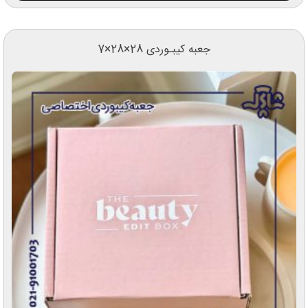
جعبه کیبـوردی 28×28×7