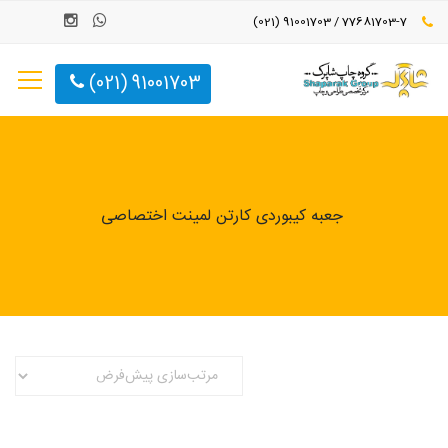
77681703-7 / 91001703 (021)
91001703 (021)
جعبه کیبوردی کارتن لمینت اختصاصی