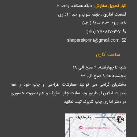
انبار تحویل سفارش:
طبقه همکف، واحد 2
قسمت اداری :
طبقه سوم، واحد 1 اداری
خط ویژه: 91001703 (021)
77681703-7 (021)
shaparakprint@gmail.com
ساعت کاری
شنبه تا چهارشنبه: 9 صبح الی 18
پنجشنبه ها: 9 صبح الی 13
مشتریان گرامی می توانید سفارشات طراحی و چاپ خود را هم
بصورت آنلاین از طریق وب سایت
چاپ شاپرک
و هم بصورت حضوری
در دفتر اداری چاپ شاپرک ثبت نمائید.