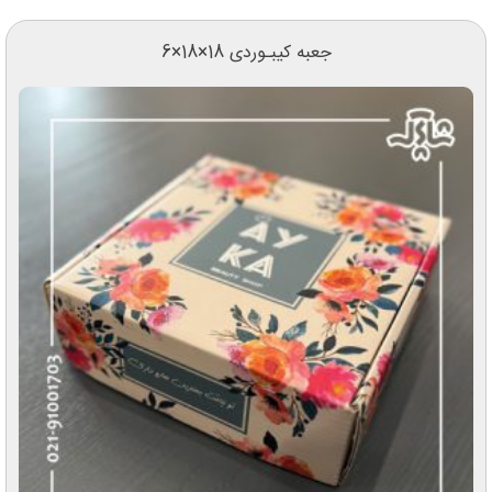
جعبه کیبـوردی 18×18×6