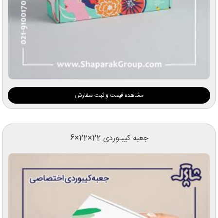
مشاهده قیمت و ثبت سفارش
جعبه کیبـوردی 22×22×6