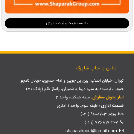
مشاهده قیمت و ثبت سفارش
تماس با چاپ شاپرک
تهران، خیابان انقلاب، بین پل چوبی و امام حسین، خیابان نامجو
جنوبی، نرسیده به مترو دروازه شمیران، پاساژ قائم (پلاک 50)
انبار تحویل سفارش:
طبقه همکف، واحد 2
قسمت اداری :
طبقه سوم، واحد 1 اداری
خط ویژه: 91001703 (021)
77681703-7 (021)
shaparakprint@gmail.com