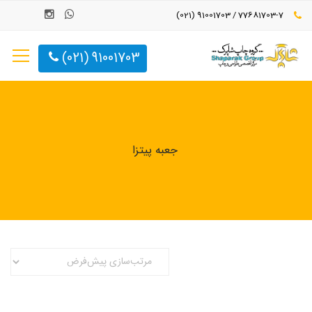
77681703-7 / 91001703 (021)
91001703 (021)
جعبه پیتزا