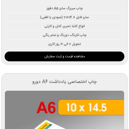
چاپ سربرگ سایز A5 دقیق
سایز فایل 14.8×21 (عمودی یا افقی)
انواع کاغذ تحریر، کتان و کارتی
چاپ تکرنگ، دورنگ و تمام رنگی
تحویل 2 الی 3 روز کاری
مشاهده قیمت و ثبت سفارش
چاپ اختصاصی یادداشت A6 دورو