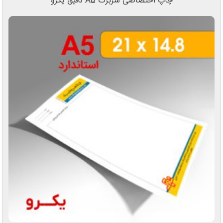
چاپ اختصاصی سربرگ A5 دقیق یکرو