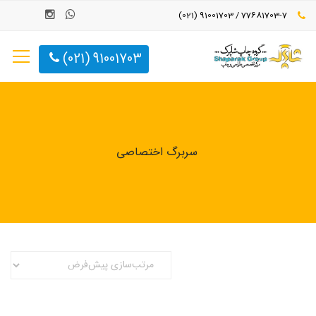
77681703-7 / 91001703 (021)
91001703 (021)
سربرگ اختصاصی