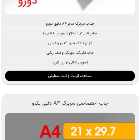
چـاپ سربرگ سایز A4 دقیق دورو
سایز فایل 29.7×21 (عمودی یا افقی)
انواع کاغذ تحریر، کتان و کارتی
چاپ تکرنگ، دورنگ و تمام رنگی
تحویل 2 الی 3 روز کاری
مشاهده قیمت و ثبت سفارش
چاپ اختصاصی سربرگ A4 دقیق یکرو