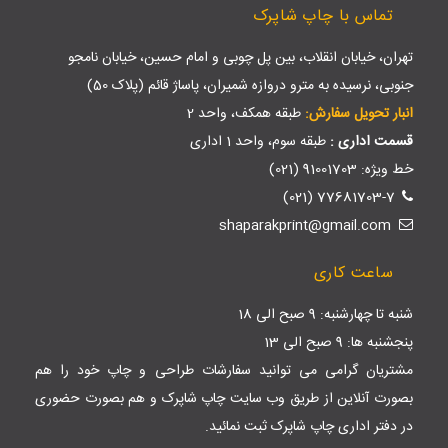
تماس با چاپ شاپرک
تهران، خیابان انقلاب، بین پل چوبی و امام حسین، خیابان نامجو
جنوبی، نرسیده به مترو دروازه شمیران، پاساژ قائم (پلاک 50)
انبار تحویل سفارش:
طبقه همکف، واحد 2
قسمت اداری :
طبقه سوم، واحد 1 اداری
خط ویژه: 91001703 (021)
77681703-7 (021)
shaparakprint@gmail.com
ساعت کاری
شنبه تا چهارشنبه: 9 صبح الی 18
پنجشنبه ها: 9 صبح الی 13
مشتریان گرامی می توانید سفارشات طراحی و چاپ خود را هم
بصورت آنلاین از طریق وب سایت
چاپ شاپرک
و هم بصورت حضوری
در دفتر اداری چاپ شاپرک ثبت نمائید.