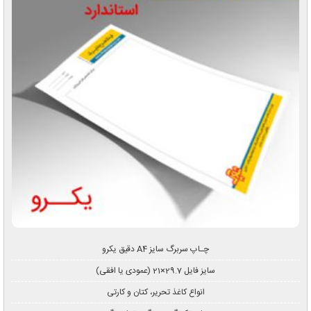
چـاپ سربرگ سایز A4 دقیق یکرو
سایز فایل 29.7×21 (عمودی یا افقی)
انواع کاغذ تحریر، کتان و کارتی