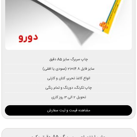
چاپ سربرگ سایز A5 دقیق
سایز فایل 14.8×21 (عمودی یا افقی)
انواع کاغذ تحریر، کتان و کارتی
چاپ تکرنگ، دورنگ و تمام رنگی
تحویل 2 الی 3 روز کاری
مشاهده قیمت و ثبت سفارش