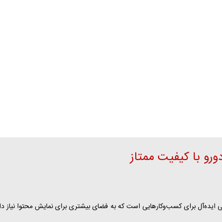
روبان تبلیغاتی
لیبل و پاکت سی دی
استن
مارک لباس پارچه ای
پاکت سی دی جواب آزمایش
کار
فاکتور پاکت شو
وب سایت پکیج پا
وب سایت پکیج است
وب سایت پکیج پی
فروشگاه اینترنتی پ
طراحی فروشگاه این
طراحی فروشگاه این
تعرفه ثبت دامنه
 ابعاد 21 در 29.7 سانتی‌متر، انتخابی ایده‌آل برای کسب‌وکارهایی است که به فضای بیشتری برای نمایش 
تعرفه هاست (میزب