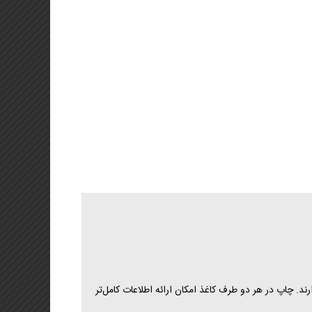
د یادداشت
ت تبریک اختصاصی
یه
اندارد
شرفته
کیج پایه
ترنتی پکیج استاندارد
ترنتی پکیج پیشرفته
محتوا نیاز دارند. چاپ در هر دو طرف کاغذ امکان ارائه اطلاعات کامل‌تر
انی وب)