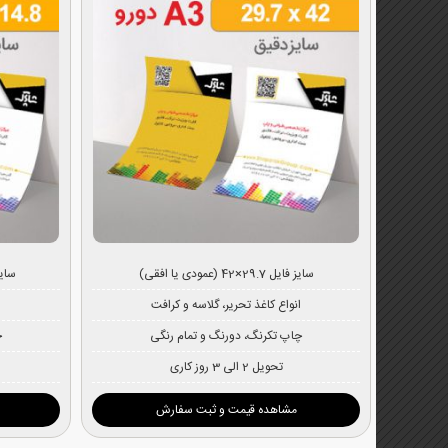
سایز فایل 29.7×42 (عمودی یا افقی)
سایز فایل .8
انواع کاغذ تحریر، گلاسه و کرافت
ا
چاپ تکرنگ، دورنگ و تمام رنگی
چ
تحویل 2 الی 3 روز کاری
مشاهده قیمت و ثبت سفارش