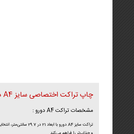
تراکت (تخفیف ویژه)
لیوان کاغذی و هولدر لیوان
🦋🌸 تراکت لادری (جدید)
کاتالوگ یادداشت تبلیغاتی
بروشور
استند یادداشت
فاکتور فروش
چاپ تراکت
اختصاصی سایز A4 دورو با کیفیت ممتاز
مشخصات
تراکت
A4 دورو :
تراکت سایز A4 دورو با
و جذاب‌تر را فراهم می‌کند.