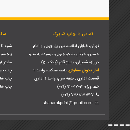
تماس با چاپ شاپرک
ساع
تهران، خیابان انقلاب، بین پل چوبی و امام
شنبه تا چهارش
حسین، خیابان نامجو جنوبی، نرسیده به مترو
پنجشنبه ها: 9 ص
دروازه شمیران، پاساژ قائم (پلاک 50)
مشتریا
انبار تحویل سفارش:
طبقه همکف، واحد 2
چاپ خود
قسمت اداری :
طبقه سوم، واحد 1 اداری
چاپ شا
خط ویژه: 91001703 (021)
چاپ شاپ
77681703-7 (021)
shaparakprint@gmail.com