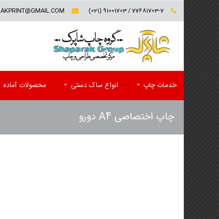
RAKPRINT@GMAIL.COM
77681703-7 / 91001703 (021)
خدمات چاپ
انواع ساک دستی
محصولات آماده
چاپ اختصاصی A4 دورو
کارت ویزیت (تخفیف ویژه)
فولدر تبلیغاتی
سربرگ و یادداشت
پوشه کاغذی
پاکت
کاتالوگ
ست اداری اختصاصی(سربرگ و پاکت)
مجله تبلیغاتی
لیبل (برچسب)
پوستر