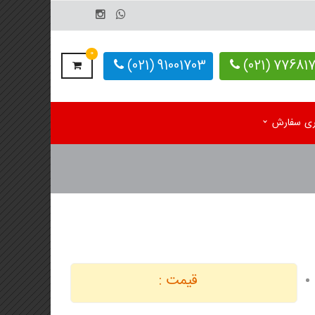
0
91001703 (021)
77681703-
یری سفارش
م رومیزی اختصاصی 1405
کاغذ کف پایی کارواش
 رومیزی آماده 1405
دستمال کاغذی اختصاصی
م دیواری تک برگ
 دیواری 4 برگ
قیمت :
لوگ یادداشت تبلیغاتی