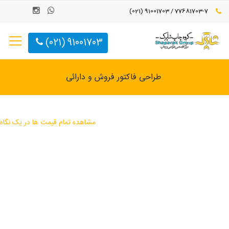
77681703-7 / 91001703 (021)
91001703 (021)
طراحی فاکتور فروش و دارائی
مشاهده تمام قیمت ها در یک نگاه