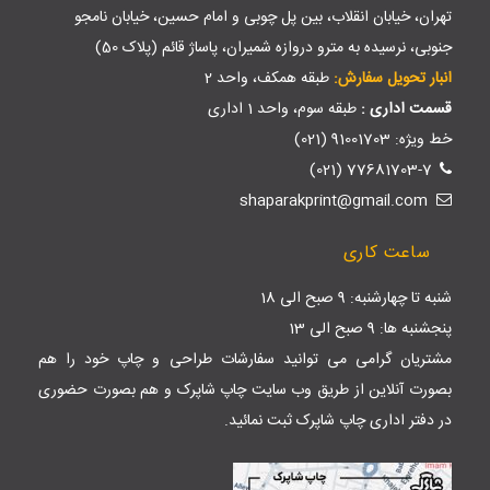
تهران، خیابان انقلاب، بین پل چوبی و امام حسین، خیابان نامجو
جنوبی، نرسیده به مترو دروازه شمیران، پاساژ قائم (پلاک 50)
انبار تحویل سفارش:
طبقه همکف، واحد 2
قسمت اداری :
طبقه سوم، واحد 1 اداری
خط ویژه: 91001703 (021)
77681703-7 (021)
shaparakprint@gmail.com
ساعت کاری
شنبه تا چهارشنبه: 9 صبح الی 18
پنجشنبه ها: 9 صبح الی 13
مشتریان گرامی می توانید سفارشات طراحی و چاپ خود را هم
بصورت آنلاین از طریق وب سایت
چاپ شاپرک
و هم بصورت حضوری
در دفتر اداری چاپ شاپرک ثبت نمائید.