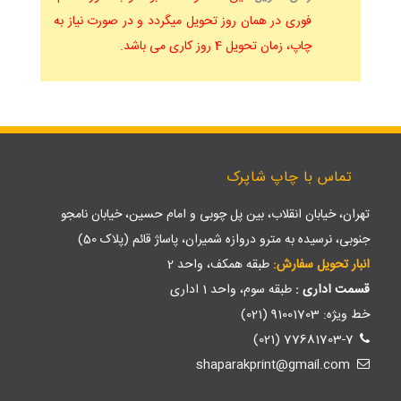
فوری در همان روز تحویل میگردد و در صورت نیاز به
چاپ، زمان تحویل 4 روز کاری می باشد.
تماس با چاپ شاپرک
تهران، خیابان انقلاب، بین پل چوبی و امام حسین، خیابان نامجو
جنوبی، نرسیده به مترو دروازه شمیران، پاساژ قائم (پلاک 50)
انبار تحویل سفارش:
طبقه همکف، واحد 2
قسمت اداری :
طبقه سوم، واحد 1 اداری
خط ویژه: 91001703 (021)
77681703-7 (021)
shaparakprint@gmail.com