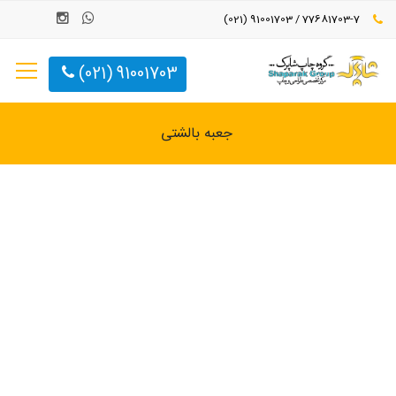
77681703-7 / 91001703 (021)
91001703 (021)
جعبه بالشتی