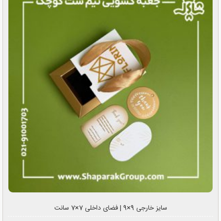
سایز خارجی 9×9 | فضای داخلی 7×7 سانت