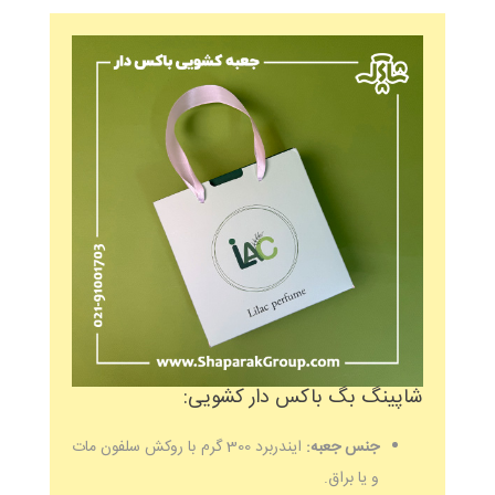
شاپینگ بگ باکس دار کشویی:
جنس جعبه:
ایندربرد 300 گرم با روکش سلفون مات
و یا براق.