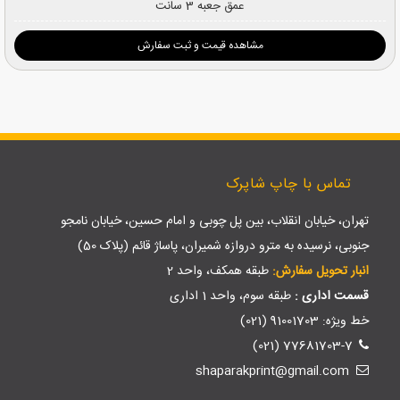
عمق جعبه 3 سانت
مشاهده قیمت و ثبت سفارش
تماس با چاپ شاپرک
تهران، خیابان انقلاب، بین پل چوبی و امام حسین، خیابان نامجو
جنوبی، نرسیده به مترو دروازه شمیران، پاساژ قائم (پلاک 50)
انبار تحویل سفارش:
طبقه همکف، واحد 2
قسمت اداری :
طبقه سوم، واحد 1 اداری
خط ویژه: 91001703 (021)
77681703-7 (021)
shaparakprint@gmail.com