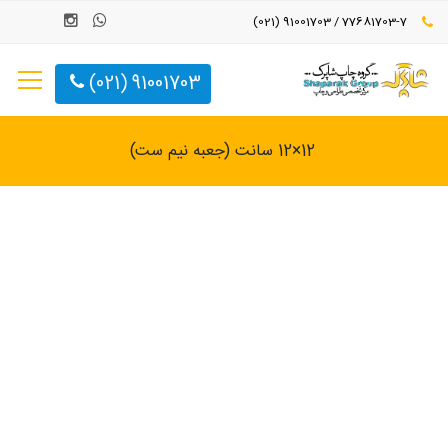
77681703-7 / 91001703 (021)
91001703 (021)
12×12 سانت (جعبه نیم ست)