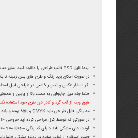
ابتدا فایل PSD قالب طراحی را دانلود کنید. سایز مد نظر را از بین سایزهای قالب انتخاب کرده و باز کنید و روی آن طراحی کنید.
در صورت امکان باید رنگ و طرح های پس زمینه تا یک
اگر شما از عکس و تصویر خاصی در طراحی لیبل استفاد
حتما چند میل جابجایی به سمت بالا و پایین و همچنی
هیچ وجه از قاب گرد و کادر دور طرح خود استفاده نکنی
مد رنگی فایل طراحی باید CMYK و ۸bit بوده و باید فرمت فایل ارسالی JPG باشد.
در صورتی که توسط کرل طراحی کرده اید خروجی PDF گرفته و در فتوشاپ به JPG تبدیل نمائید.
فونت های مشکی باید دارای کد رنگی C=0 M=0 Y=0 K=100 باشد و سایز فونت نباید از ۶ پوینت کمتر باشد.
جهت استفاده از فونت سفید در زمینه مشکی حتما باید به فو