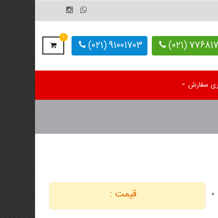
0
91001703 (021)
77681703-
یری سفارش
م رومیزی اختصاصی 1405
کاغذ کف پایی کارواش
 رومیزی آماده 1405
دستمال کاغذی اختصاصی
م دیواری تک برگ
 دیواری 4 برگ
قیمت :
لوگ یادداشت تبلیغاتی