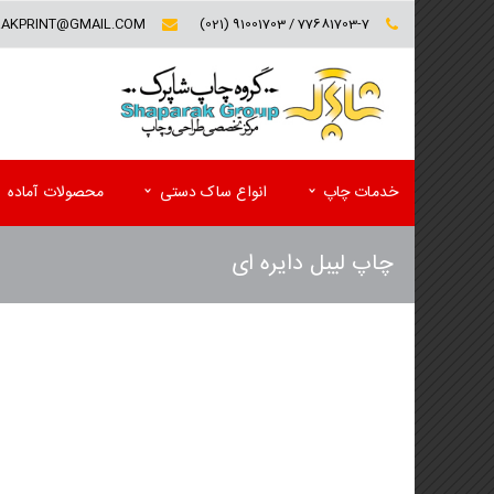
RAKPRINT@GMAIL.COM
77681703-7 / 91001703 (021)
خدمات چاپ
انواع ساک دستی
محصولات آماده
چاپ لیبل دایره ای
کارت ویزیت (تخفیف ویژه)
فولدر تبلیغاتی
سربرگ و یادداشت
پوشه کاغذی
پاکت
کاتالوگ
ست اداری اختصاصی(سربرگ و پاکت)
مجله تبلیغاتی
لیبل (برچسب)
پوستر