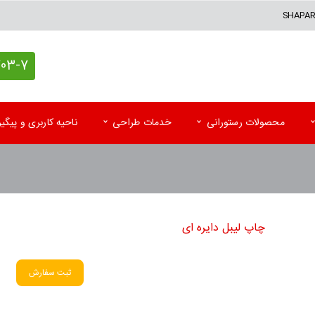
SHAPA
7 (021)
محصولات رستورانی
خدمات طراحی
ناحیه کاربری و پیگ
کاغذ کادو اختصاصی
پاکت آزمایشگاه
تقوی
پاکت پستی (حبابدار و لمینه)
پاکت رادیولوژی و MRI
تقویم
چاپ لیبل دایره ای
پاکت پستی فلایر
سرنســخه
تقوی
جعبه کیبوردی اختصاصی
کارت نوبت بیمار
تقویم
ثبت سفارش
اتیکت و تگ آویز
کاردکس و پرونده بیمار
کاتا