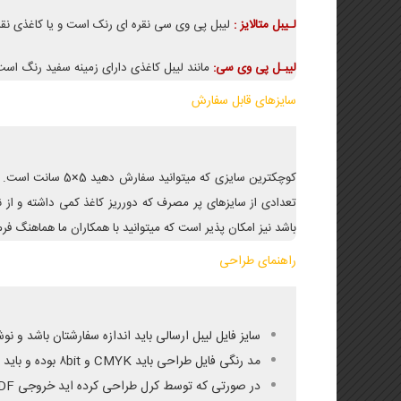
لـیبل متالایز :
لیبل پی وی سی نقره ای رنک است و یا کاغذی 
لیبـل پی وی سی:
مانند لیبل کاغذی دارای زمینه سفید رنگ اس
سایزهای قابل سفارش
کوچکترین سایزی که میتوانید سفارش دهید 5×5 سانت است.
تعدادی از سایزهای پر مصرف که دورریز کاغذ کمی داشته و از ن
باشد نیز امکان پذیر است که میتوانید با همکاران ما هماهنگ فرما
راهنمای طراحی
سایز فایل لیبل ارسالی باید اندازه سفارشتان باشد و نوشته ها، لوگو و مط
مد رنگی فایل طراحی باید CMYK و ۸bit بوده و باید فرمت فایل ارسالی JPG باشد.
در صورتی که توسط کرل طراحی کرده اید خروجی PDF گرفته و در فتوشاپ به JPG تبدیل نمائید.