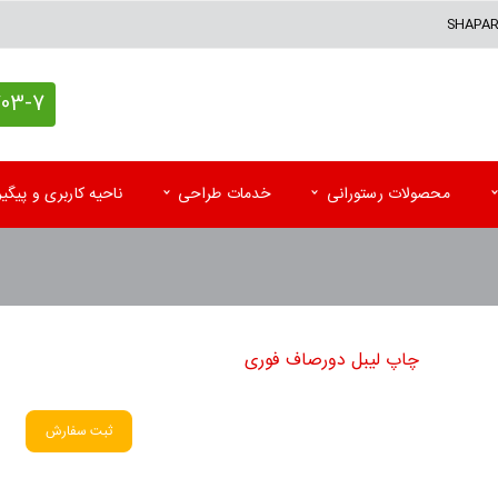
SHAPA
7 (021)
محصولات رستورانی
خدمات طراحی
ناحیه کاربری و پیگ
کاغذ کادو اختصاصی
پاکت آزمایشگاه
تقوی
پاکت پستی (حبابدار و لمینه)
پاکت رادیولوژی و MRI
تقویم
چاپ لیبل دورصاف فوری
پاکت پستی فلایر
سرنســخه
تقوی
جعبه کیبوردی اختصاصی
کارت نوبت بیمار
تقویم
ثبت سفارش
اتیکت و تگ آویز
کاردکس و پرونده بیمار
کاتا