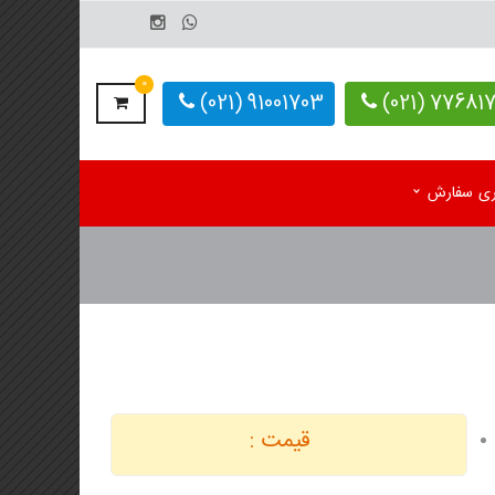
0
91001703 (021)
77681703-
یری سفارش
م رومیزی اختصاصی 1405
کاغذ کف پایی کارواش
 رومیزی آماده 1405
دستمال کاغذی اختصاصی
م دیواری تک برگ
 دیواری 4 برگ
قیمت :
لوگ یادداشت تبلیغاتی