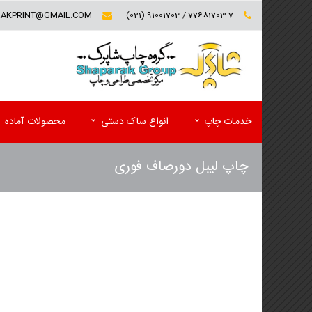
RAKPRINT@GMAIL.COM
77681703-7 / 91001703 (021)
خدمات چاپ
انواع ساک دستی
محصولات آماده
چاپ لیبل دورصاف فوری
کارت ویزیت (تخفیف ویژه)
فولدر تبلیغاتی
سربرگ و یادداشت
پوشه کاغذی
پاکت
کاتالوگ
ست اداری اختصاصی(سربرگ و پاکت)
مجله تبلیغاتی
لیبل (برچسب)
پوستر