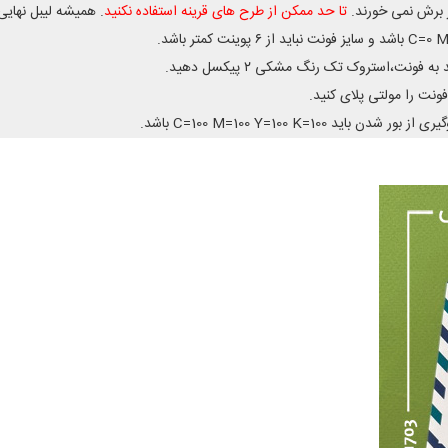
بر برش نمی خورند.
تا حد ممکن از طرح های قرینه استفاده نکنید
. همیشه لیبل نهایی حدود 3 میل کوچکتر از سای
نت،استروک تک رنگ مشکی ۲ پیکسل دهید.
ونت را مولتی پلای کنید.
C=100 M=100 Y=100 K=1 باشد.