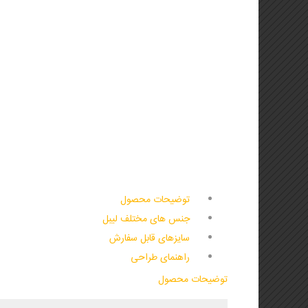
تراکت (تخفیف ویژه)
لیوان کاغذی و هولدر لیوان
🦋🌸 تراکت لادری (جدید)
کاتالوگ یادداشت تبلیغاتی
بروشور
استند یادداشت
فاکتور فروش
توضیحات محصول
جنس های مختلف لیبل
سایزهای قابل سفارش
راهنمای طراحی
توضیحات محصول