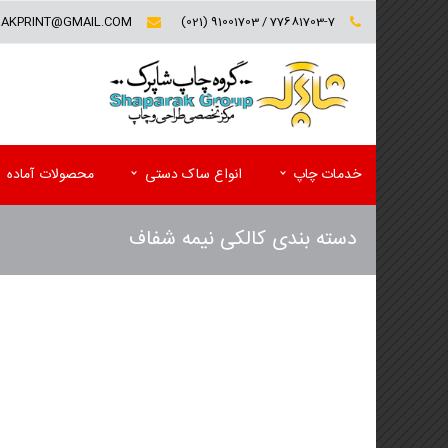
RAKPRINT@GMAIL.COM
77681703-7 / 91001703 (021)
خدمات چاپ
انواع ساک دستی
محصولات آماده
دسته بندی کالکی نیمه شفاف
کارت ویزیت (تخفیف ویژه)
فولدر تبلیغاتی
سربرگ و یادداشت
پوشه کاغذی
پاکت
کاتالوگ
ست اداری اختصاصی(سربرگ و پاکت)
مجله تبلیغاتی
لیبل (برچسب)
پوستر