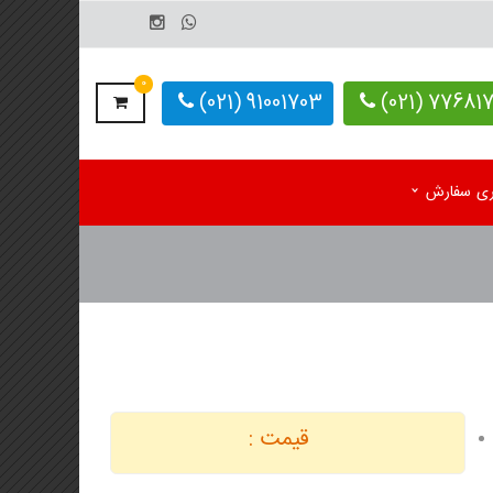
0
91001703 (021)
77681703-
یری سفارش
م رومیزی اختصاصی 1405
کاغذ کف پایی کارواش
 رومیزی آماده 1405
دستمال کاغذی اختصاصی
م دیواری تک برگ
 دیواری 4 برگ
قیمت :
لوگ یادداشت تبلیغاتی