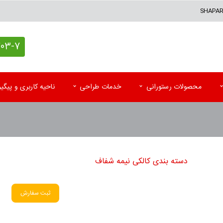
SHAPA
7 (021)
محصولات رستورانی
خدمات طراحی
ناحیه کاربری و پیگ
کاغذ کادو اختصاصی
پاکت آزمایشگاه
تقوی
پاکت پستی (حبابدار و لمینه)
پاکت رادیولوژی و MRI
تقویم
دسته بندی کالکی نیمه شفاف
پاکت پستی فلایر
سرنســخه
تقوی
جعبه کیبوردی اختصاصی
کارت نوبت بیمار
تقویم
ثبت سفارش
اتیکت و تگ آویز
کاردکس و پرونده بیمار
کاتا