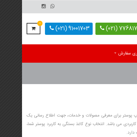
0
91001703 (021)
77681703-
یری سفارش
م رومیزی اختصاصی 1405
کاغذ کف پایی کارواش
 رومیزی آماده 1405
دستمال کاغذی اختصاصی
م دیواری تک برگ
 دیواری 4 برگ
اپ پوستر برای معرفی مصولات و خدمات، جهت اطلاع رسانی یک
کاربردی می باشد. انتخاب نوع کاغذ بستگی به کاربرد پوستر شما،
لوگ یادداشت تبلیغاتی
 دارد.