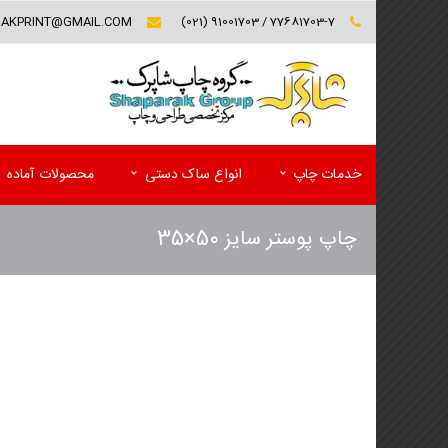
RAKPRINT@GMAIL.COM
77681703-7 / 91001703 (021)
خدمات چاپ
انواع ساک دستی
محصولات آماده
چاپ پوستر سایز 50×35
کارت ویزیت (تخفیف ویژه)
فولدر تبلیغاتی
سربرگ و یادداشت
پوشه کاغذی
پاکت
کاتالوگ
ست اداری اختصاصی(سربرگ و پاکت)
مجله تبلیغاتی
لیبل (برچسب)
پوستر