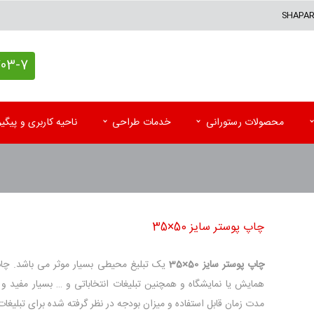
SHAPA
7 (021)
محصولات رستورانی
خدمات طراحی
ناحیه کاربری و پیگ
کاغذ کادو اختصاصی
پاکت آزمایشگاه
تقوی
پاکت پستی (حبابدار و لمینه)
پاکت رادیولوژی و MRI
تقویم
چاپ پوستر سایز 50×35
پاکت پستی فلایر
سرنســخه
تقوی
جعبه کیبوردی اختصاصی
کارت نوبت بیمار
تقویم
چاپ پوستر سایز 50×35
یک تبلیغ محیطی بسیار موثر می باشد. چ
همایش یا نمایشگاه و همچنین تبلیغات انتخاباتی و … بسیار مفید و 
اتیکت و تگ آویز
کاردکس و پرونده بیمار
کاتا
مدت زمان قابل استفاده و میزان بودجه در نظر گرفته شده برای تبلیغات