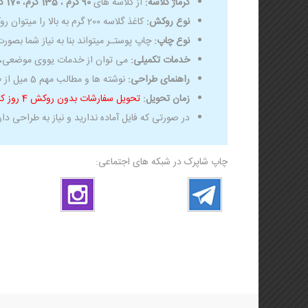
گرماژ گلاسه:
از گلاسه های
90 گرم
،
135 گرم
،
170 گرم
نوع روکش:
کاغذ گلاسه 200 گرم به بالا را میتوان روکش کرد. گرم های پایین تر قابلیت روکش را ندارند. جهت روکش پوستر می توان از یووی براق، سلفون مات و یا سلفون براق استفاده کرد.
نوع چاپ:
چاپ پوستـر میتواند بنا به نیاز شما بصور
خدمات تکمیلی:
می توان از خدمات یووی موضعی، ط
راهنمای طراحی:
نوشته ها و مطالب مهم 5 میل از طرفین برش فاصله داشته باشد ولی رنگ و طرح پس زمینه لب به لب طرح باشد.
زمان تحویل:
تحویل سفارشات بدون روکش 4 روز کاری و با روکش 7 روز کاری می باشد.
در صورتی که فایل آماده ندارید و نیاز به طراحی دا
چاپ شاپرک در شبکه های اجتماعی: