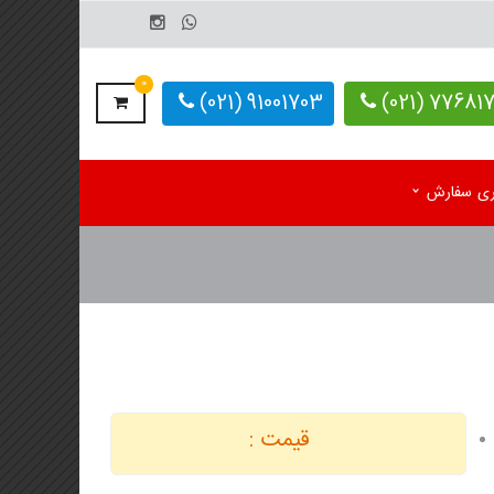
0
91001703 (021)
77681703-
یری سفارش
م رومیزی اختصاصی 1405
کاغذ کف پایی کارواش
 رومیزی آماده 1405
دستمال کاغذی اختصاصی
م دیواری تک برگ
 دیواری 4 برگ
قیمت :
لوگ یادداشت تبلیغاتی