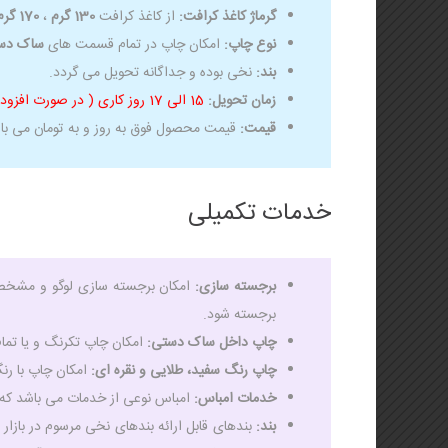
گرماژ کاغذ کرافت:
از کاغذ کرافت
130 گرم
،
170 گرم
نوع چاپ:
امکان چاپ در تمام قسمت های
ساک دس
بند:
نخی بوده و جداگانه تحویل می گردد.
زمان تحویل:
15 الی 17 روز کاری ( در صورت افزودن خدمات طلاکوب و یووی موضعی و … زمان تحویل 20 روز کاری می باشد)
قیمت:
قیمت محصول فوق به روز و به تومان می با
خدمات تکمیلی
برجسته سازی:
امکان برجسته سازی لوگو و مشخصا
برجسته شود.
چاپ داخل ساک دستی:
امکان چاپ تکرنگ و یا تما
چاپ رنگ سفید، طلایی و نقره ای:
امکان چاپ با رنگ سف
خدمات امباس:
امباس نوعی از خدمات می باشد که
بند:
بندهای قابل ارائه بندهای نخی مرسوم در با