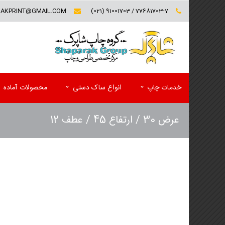
RAKPRINT@GMAIL.COM
77681703-7 / 91001703 (021)
خدمات چاپ
انواع ساک دستی
محصولات آماده
عرض 30 / ارتفاع 45 / عطف 12
کارت ویزیت (تخفیف ویژه)
فولدر تبلیغاتی
سربرگ و یادداشت
پوشه کاغذی
پاکت
کاتالوگ
ست اداری اختصاصی(سربرگ و پاکت)
مجله تبلیغاتی
لیبل (برچسب)
پوستر