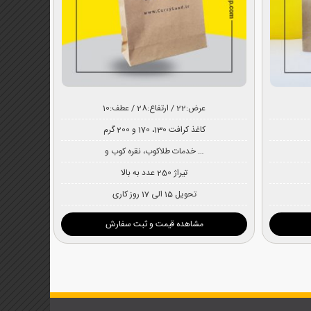
عرض:22 / ارتفاع:28 / عطف:10
کاغذ کرافت 130، 170 و 200 گرم
خدمات طلاکوب، نقره کوب و …
تیراژ 250 عدد به بالا
تحویل 15 الی 17 روز کاری
مشاهده قیمت و ثبت سفارش