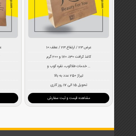
عرض:23 / ارتفاع:23 / عطف:10
عرض:2
کاغذ کرافت 130، 170 و 200 گرم
خدمات طلاکوب، نقره کوب و …
تیراژ 250 عدد به بالا
تحویل 15 الی 17 روز کاری
مشاهده قیمت و ثبت سفارش