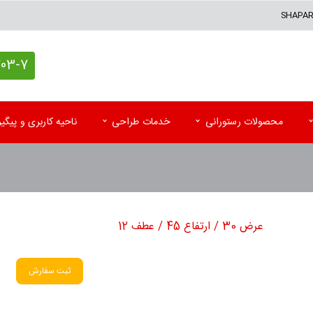
SHAPA
7 (021)
محصولات رستورانی
خدمات طراحی
ناحیه کاربری و پیگ
کاغذ کادو اختصاصی
پاکت آزمایشگاه
تقوی
پاکت پستی (حبابدار و لمینه)
پاکت رادیولوژی و MRI
تقویم
عرض 30 / ارتفاع 45 / عطف 12
پاکت پستی فلایر
سرنســخه
تقوی
جعبه کیبوردی اختصاصی
کارت نوبت بیمار
تقویم
ثبت سفارش
اتیکت و تگ آویز
کاردکس و پرونده بیمار
کاتا