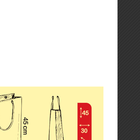
تراکت (تخفیف ویژه)
لیوان کاغذی و هولدر لیوان
🦋🌸 تراکت لادری (جدید)
کاتالوگ یادداشت تبلیغاتی
بروشور
استند یادداشت
فاکتور فروش