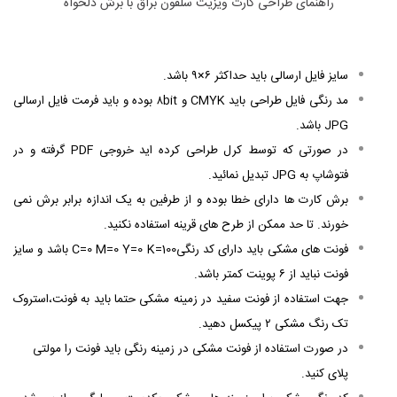
راهنمای طراحی کارت ویزیت سلفون براق با برش دلخواه
سایز فایل ارسالی باید حداکثر ۶×۹ باشد.
مد رنگی فایل طراحی باید CMYK و ۸bit بوده و باید
فرمت فایل ارسالی
JPG باشد.
در صورتی که توسط کرل طراحی کرده اید خروجی PDF گرفته و در
فتوشاپ به JPG تبدیل نمائید.
برش کارت ها دارای خطا بوده و از طرفین به یک اندازه برابر برش نمی
خورند. تا حد ممکن از طرح های قرینه استفاده نکنید.
فونت های مشکی باید دارای کد رنگیC=0 M=0 Y=0 K=100 باشد و سایز
فونت نباید از ۶ پوینت کمتر باشد.
جهت استفاده از فونت سفید در زمینه مشکی حتما باید به فونت،استروک
تک رنگ مشکی ۲ پیکسل دهید.
در صورت استفاده از فونت مشکی در زمینه رنگی باید فونت را مولتی
پلای کنید.