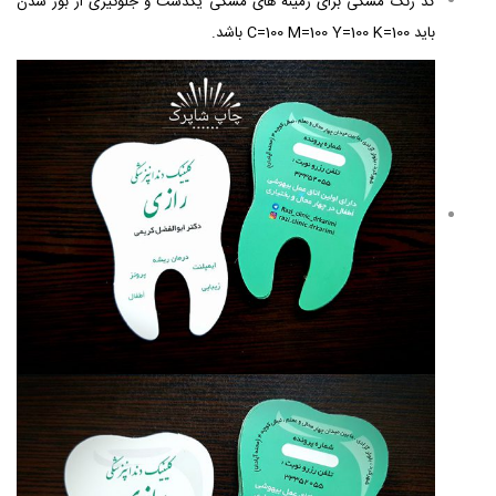
کد رنگ مشکی برای زمینه های مشکی یکدست و جلوگیری از بور شدن
باید C=100 M=100 Y=100 K=100 باشد.