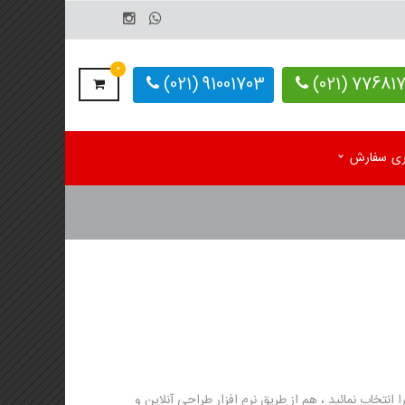
0
91001703 (021)
77681703-
یری سفارش
م رومیزی اختصاصی 1405
کاغذ کف پایی کارواش
 رومیزی آماده 1405
دستمال کاغذی اختصاصی
م دیواری تک برگ
 دیواری 4 برگ
لوگ یادداشت تبلیغاتی
نتخاب نمائید ، هم از طریق نرم افزار طراحی آنلاین و