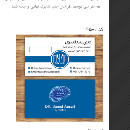
تراکت (تخفیف ویژه)
لیوان کاغذی و هولدر لیوان
هم طراحی توسط طراحان چاپ شاپرک نهایی و چاپ کنید .
🦋🌸 تراکت لادری (جدید)
کاتالوگ یادداشت تبلیغاتی
بروشور
استند یادداشت
کد ۴۵۰۰
فاکتور فروش