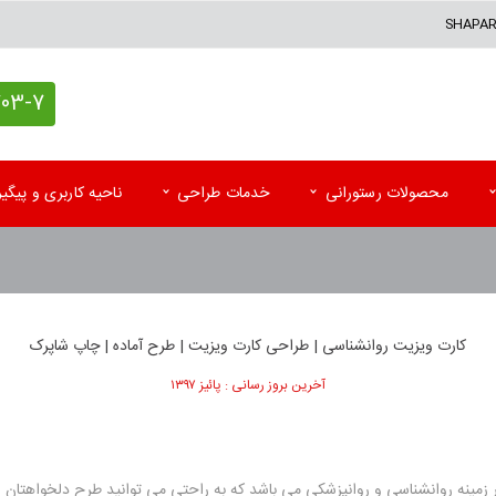
SHAPA
7 (021)
محصولات رستورانی
خدمات طراحی
ناحیه کاربری و پیگ
کاغذ کادو اختصاصی
پاکت آزمایشگاه
تقوی
پاکت پستی (حبابدار و لمینه)
پاکت رادیولوژی و MRI
تقویم
کارت ویزیت روانشناسی | طراحی کارت ویزیت | طرح آماده | چاپ شاپرک
پاکت پستی فلایر
سرنســخه
تقوی
آخرین بروز رسانی : پائیز ۱۳۹۷
جعبه کیبوردی اختصاصی
کارت نوبت بیمار
تقویم
اتیکت و تگ آویز
کاردکس و پرونده بیمار
کاتا
زمینه روانشناسی و روانپزشکی می باشد که به راحتی می توانید طرح دلخواهتان را ا