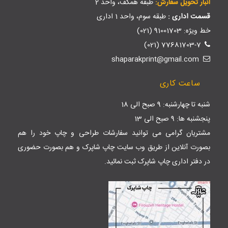
انبار تحویل سفارش:
طبقه همکف، واحد 2
قسمت اداری :
طبقه سوم، واحد 1 اداری
خط ویژه: 91001703 (021)
77681703-7 (021)
shaparakprint@gmail.com
ساعت کاری
شنبه تا چهارشنبه: 9 صبح الی 18
پنجشنبه ها: 9 صبح الی 13
مشتریان گرامی می توانید سفارشات طراحی و چاپ خود را هم
بصورت آنلاین از طریق وب سایت
چاپ شاپرک
و هم بصورت حضوری
در دفتر اداری چاپ شاپرک ثبت نمائید.