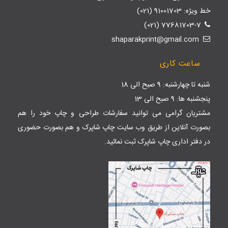
خط ویژه: 91001703 (021)
77681703-7 (021)
shaparakprint@gmail.com
ساعت کاری
شنبه تا چهارشنبه: 9 صبح الی 18
پنجشنبه ها: 9 صبح الی 13
مشتریان گرامی می توانید سفارشات طراحی و چاپ خود را هم
بصورت آنلاین از طریق وب سایت
چاپ شاپرک
و هم بصورت حضوری
در دفتر اداری چاپ شاپرک ثبت نمائید.