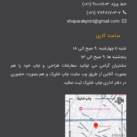
خط ویژه: 91001703 (021)
77681703-7 (021)
shaparakprint@gmail.com
ساعت کاری
شنبه تا چهارشنبه: 9 صبح الی 18
پنجشنبه ها: 9 صبح الی 13
مشتریان گرامی می توانید سفارشات طراحی و چاپ خود را هم
بصورت آنلاین از طریق وب سایت
چاپ شاپرک
و هم بصورت حضوری
در دفتر اداری چاپ شاپرک ثبت نمائید.