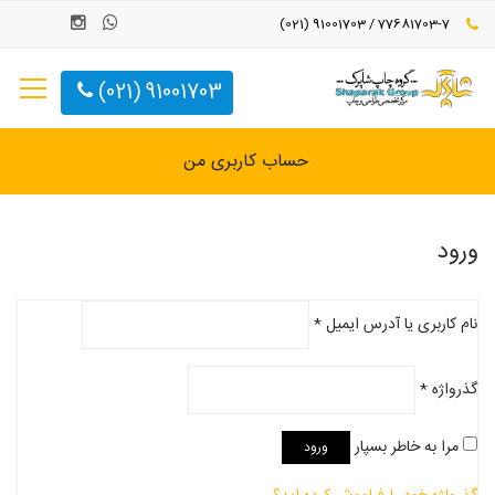
77681703-7 / 91001703 (021)
91001703 (021)
حساب کاربری من
ورود
نام کاربری یا آدرس ایمیل
*
گذرواژه
*
مرا به خاطر بسپار
ورود