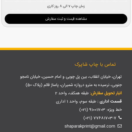
زمان چاپ 7 الی 8 روز کاری
مشاهده قیمت و ثبت سفارش
تماس با چاپ شاپرک
تهران، خیابان انقلاب، بین پل چوبی و امام حسین، خیابان نامجو
جنوبی، نرسیده به مترو دروازه شمیران، پاساژ قائم (پلاک 50)
انبار تحویل سفارش:
طبقه همکف، واحد 2
قسمت اداری :
طبقه سوم، واحد 1 اداری
خط ویژه: 91001703 (021)
77681703-7 (021)
shaparakprint@gmail.com