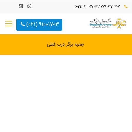
77681703-7 / 91001703 (021)
91001703 (021)
جعبه برگر درب قفلی