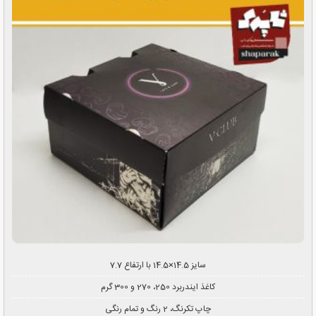
سایز 14.5×14.5 با ارتفاع 7.7
کاغذ ایندربرد 250، 270 و 300 گرم
چاپ تکرنگ، 2 رنگ و تمام رنگی