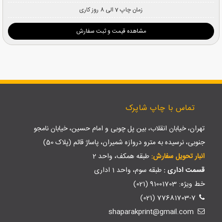
زمان چاپ 7 الی 8 روز کاری
مشاهده قیمت و ثبت سفارش
تماس با چاپ شاپرک
تهران، خیابان انقلاب، بین پل چوبی و امام حسین، خیابان نامجو
جنوبی، نرسیده به مترو دروازه شمیران، پاساژ قائم (پلاک 50)
انبار تحویل سفارش:
طبقه همکف، واحد 2
قسمت اداری :
طبقه سوم، واحد 1 اداری
خط ویژه: 91001703 (021)
77681703-7 (021)
shaparakprint@gmail.com