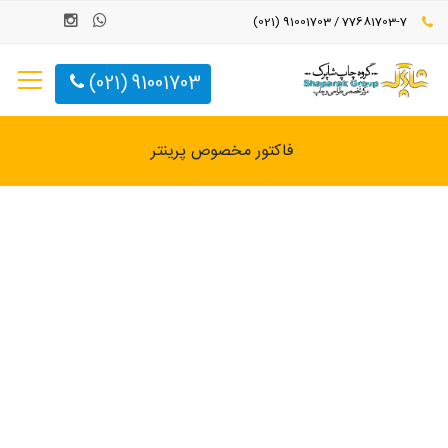
77681703-7 / 91001703 (021)
91001703 (021)
فاکتور مخصوص پرینتر