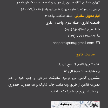
تهران، خیابان انقلاب، بین پل چوبی و امام حسین، خیابان نامجو
جنوبی، نرسیده به مترو دروازه شمیران، پاساژ قائم (پلاک 50)
انبار تحویل سفارش:
طبقه همکف، واحد 2
قسمت اداری :
طبقه سوم، واحد 1 اداری
خط ویژه: 91001703 (021)
77681703-7 (021)
shaparakprint@gmail.com
ساعت کاری
شنبه تا چهارشنبه: 9 صبح الی 18
پنجشنبه ها: 9 صبح الی 13
مشتریان گرامی می توانید سفارشات طراحی و چاپ خود را هم
بصورت آنلاین از طریق وب سایت
چاپ شاپرک
و هم بصورت حضوری
در دفتر اداری چاپ شاپرک ثبت نمائید.