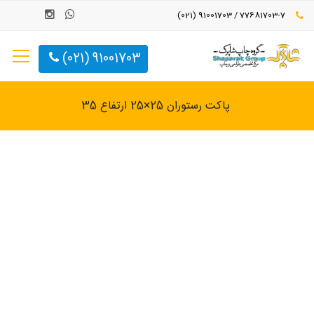
77681703-7 / 91001703 (021)
91001703 (021)
پاکت رستوران 25×25 ارتفاع 35