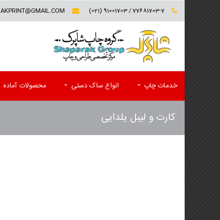
RAKPRINT@GMAIL.COM
77681703-7 / 91001703 (021)
خدمات چاپ
انواع ساک دستی
محصولات آماده
کارت و لیبل یلدایی
کارت ویزیت (تخفیف ویژه)
فولدر تبلیغاتی
سربرگ و یادداشت
پوشه کاغذی
پاکت
کاتالوگ
ست اداری اختصاصی(سربرگ و پاکت)
مجله تبلیغاتی
لیبل (برچسب)
پوستر