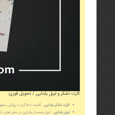
کارت تشکر و لیبل یلدایی / تحویل فوری:
کارت تشکر یلدایی :
گلاسه 300 گرم با روکش سلفون در 2 طرح متنوع
لیبل یلدایی :
لیبل چسبدار یلدایی در سایز های دایره ای قطر 4 و 5 سانت و 