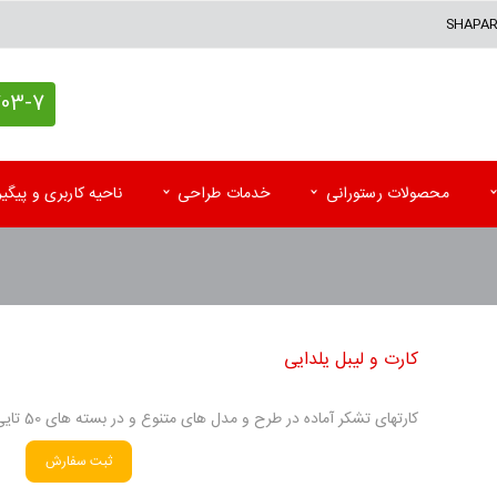
SHAPA
7 (021)
محصولات رستورانی
خدمات طراحی
ناحیه کاربری و پیگ
کاغذ کادو اختصاصی
پاکت آزمایشگاه
تقوی
پاکت پستی (حبابدار و لمینه)
پاکت رادیولوژی و MRI
تقویم
کارت و لیبل یلدایی
پاکت پستی فلایر
سرنســخه
تقوی
جعبه کیبوردی اختصاصی
کارت نوبت بیمار
تقویم
کارتهای تشکر آماده در طرح و مدل های متنوع و در بسته های 50 تایی موجود است و هر بسته
اتیکت و تگ آویز
کاردکس و پرونده بیمار
کاتا
ثبت سفارش