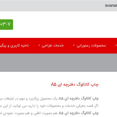
SHAPA
7 (021)
محصولات رستورانی
خدمات طراحی
ناحیه کاربری و پیگ
کاغذ کادو اختصاصی
پاکت آزمایشگاه
تقوی
پاکت پستی (حبابدار و لمینه)
پاکت رادیولوژی و MRI
تقویم
چاپ کاتالوگ دفترچه ای A5
پاکت پستی فلایر
سرنســخه
تقوی
جعبه کیبوردی اختصاصی
کارت نوبت بیمار
تقویم
چاپ کاتالوگ دفترچه ای A5
یک محصول پرکاربرد و مهم در تبلیغات می
اگر قصد معرفی خدمات و محصولات خود را دارید می توانید از این م
اتیکت و تگ آویز
کاردکس و پرونده بیمار
کاتا
چاپ کاتالوگ دفترچه ای A5
هم بصورت افقی و هم بصورت عمودی امک