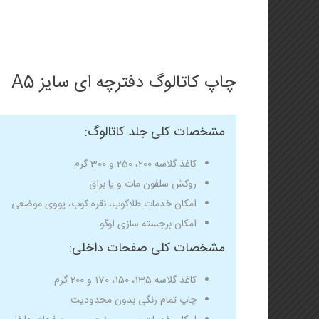
چاپ کاتالوگ دفترچه ای سایز A5
مشخصات کلی جلد کاتالوگ:
کاغذ گلاسه 200، 250 و 300 گرم
روکش سلفون مات و یا براق
امکان خدمات طلاکوب، نقره کوب، یووی موضعی
امکان برجسته سازی لوگو
مشخصات کلی صفحات داخلی:
کاغذ گلاسه 135، 150، 170 و 200 گرم
چاپ تمام رنگی بدون محدودیت