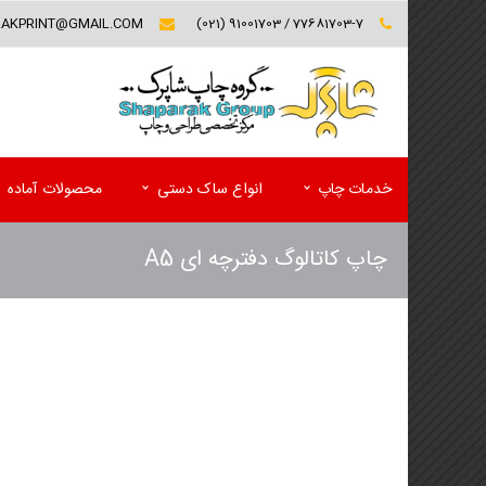
RAKPRINT@GMAIL.COM
77681703-7 / 91001703 (021)
خدمات چاپ
انواع ساک دستی
محصولات آماده
چاپ کاتالوگ دفترچه ای A5
کارت ویزیت (تخفیف ویژه)
فولدر تبلیغاتی
سربرگ و یادداشت
پوشه کاغذی
پاکت
کاتالوگ
ست اداری اختصاصی(سربرگ و پاکت)
مجله تبلیغاتی
لیبل (برچسب)
پوستر