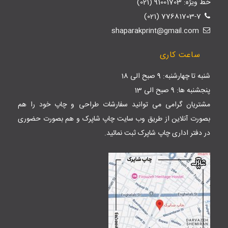
خط ویژه: 91001703 (021)
77681703-7 (021)
shaparakprint@gmail.com
ساعت کاری
شنبه تا چهارشنبه: 9 صبح الی 18
پنجشنبه ها: 9 صبح الی 13
مشتریان گرامی می توانید سفارشات طراحی و چاپ خود را هم
بصورت آنلاین از طریق وب سایت
چاپ شاپرک
و هم بصورت حضوری
در دفتر اداری چاپ شاپرک ثبت نمائید.