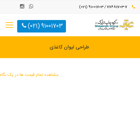
77681703-7 / 91001703 (021)
91001703 (021)
طراحی لیوان کاغذی
مشاهده تمام قیمت ها در یک نگاه