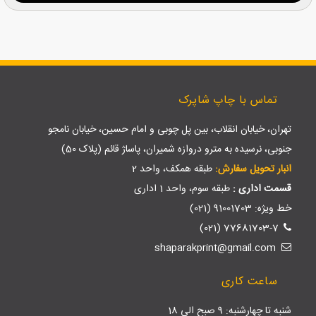
تماس با چاپ شاپرک
تهران، خیابان انقلاب، بین پل چوبی و امام حسین، خیابان نامجو
جنوبی، نرسیده به مترو دروازه شمیران، پاساژ قائم (پلاک 50)
انبار تحویل سفارش:
طبقه همکف، واحد 2
قسمت اداری :
طبقه سوم، واحد 1 اداری
خط ویژه: 91001703 (021)
77681703-7 (021)
shaparakprint@gmail.com
ساعت کاری
شنبه تا چهارشنبه: 9 صبح الی 18