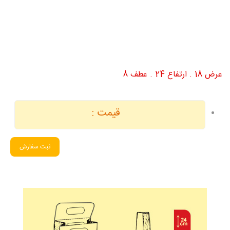
عرض 18 . ارتفاع 24 . عطف 8
قیمت :
ثبت سفارش