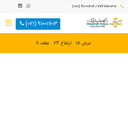
77681703-7 / 91001703 (021)
91001703 (021)
عرض 18 . ارتفاع 24 . عطف 8