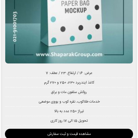
عرض: 16 / ارتفاع: 23 / عطف: 7
کاغذ ایندربرد 230، 250 و 270 گرم
روکش سلفون مات و براق
خدمات طلاکوب، نقره کوب و یووی موضعی
تیراژ 250 عدد به بالا
تحویل 15 الی 17 روز کاری
مشاهده قیمت و ثبت سفارش