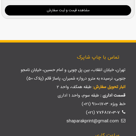
مشاهده قیمت و ثبت سفارش
تماس با چاپ شاپرک
تهران، خیابان انقلاب، بین پل چوبی و امام حسین، خیابان نامجو
جنوبی، نرسیده به مترو دروازه شمیران، پاساژ قائم (پلاک 50)
انبار تحویل سفارش:
طبقه همکف، واحد 2
قسمت اداری :
طبقه سوم، واحد 1 اداری
خط ویژه: 91001703 (021)
77681703-7 (021)
shaparakprint@gmail.com
ساعت کاری