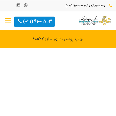
77681703-7 / 91001703 (021)
91001703 (021)
چاپ پوستر نواری سایز 22×60