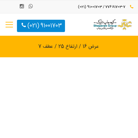
77681703-7 / 91001703 (021)
91001703 (021)
عرض 16 / ارتفاع 25 / عطف 7