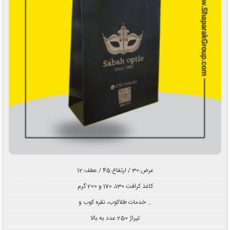
عرض:30 / ارتفاع:45 / عطف:12
کاغذ کرافت 130، 170 و 200 گرم
خدمات طلاکوب، نقره کوب و …
تیراژ 250 عدد به بالا