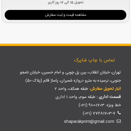
تحویل 15 الی 17 روز کاری
مشاهده قیمت و ثبت سفارش
تماس با چاپ شاپرک
تهران، خیابان انقلاب، بین پل چوبی و امام حسین، خیابان نامجو
جنوبی، نرسیده به مترو دروازه شمیران، پاساژ قائم (پلاک 50)
انبار تحویل سفارش:
طبقه همکف، واحد 2
قسمت اداری :
طبقه سوم، واحد 1 اداری
خط ویژه: 91001703 (021)
77681703-7 (021)
shaparakprint@gmail.com