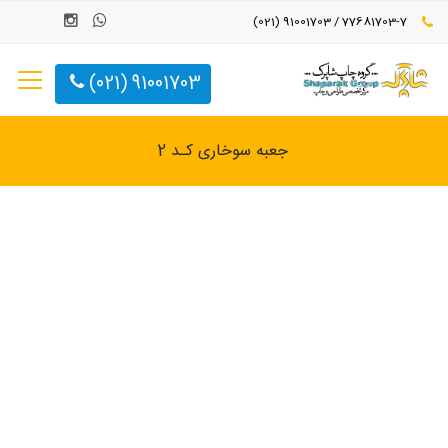
77681703-7 / 91001703 (021)
91001703 (021)
جعبه سوخاری کـد 2