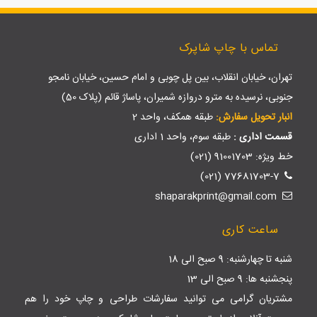
تماس با چاپ شاپرک
تهران، خیابان انقلاب، بین پل چوبی و امام حسین، خیابان نامجو
جنوبی، نرسیده به مترو دروازه شمیران، پاساژ قائم (پلاک 50)
انبار تحویل سفارش:
طبقه همکف، واحد 2
قسمت اداری :
طبقه سوم، واحد 1 اداری
خط ویژه: 91001703 (021)
77681703-7 (021)
shaparakprint@gmail.com
ساعت کاری
شنبه تا چهارشنبه: 9 صبح الی 18
پنجشنبه ها: 9 صبح الی 13
مشتریان گرامی می توانید سفارشات طراحی و چاپ خود را هم