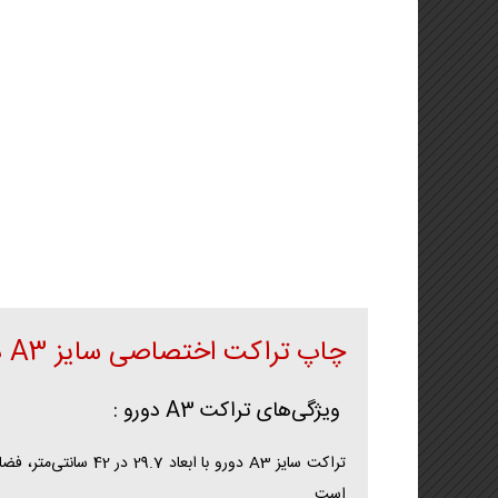
تراکت (تخفیف ویژه)
لیوان کاغذی و هولدر لیوان
🦋🌸 تراکت لادری (جدید)
کاتالوگ یادداشت تبلیغاتی
بروشور
استند یادداشت
فاکتور فروش
چاپ تراکت
اختصاصی سایز A3 دورو با طراحی حرفه‌ای
ویژگی‌های
تراکت
A3 دورو :
تراکت سایز A3 دورو
است.