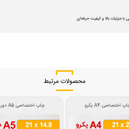
محصولات مرتبط
پ اختصاصی A4 یکرو
چاپ اختصاصی A5 دورو