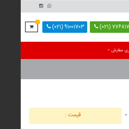
0
91001703 (021)
77681703-
یری سفارش
م رومیزی اختصاصی 1405
کاغذ کف پایی کارواش
 رومیزی آماده 1405
دستمال کاغذی اختصاصی
م دیواری تک برگ
 دیواری 4 برگ
قیمت :
لوگ یادداشت تبلیغاتی