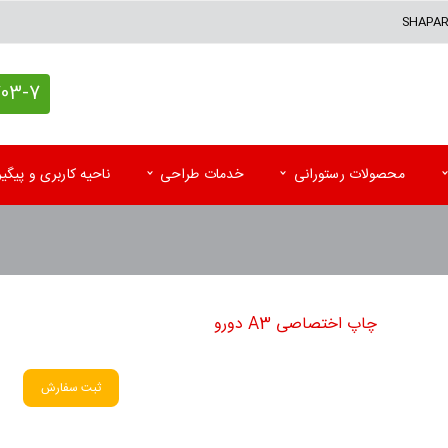
SHAPA
7 (021)
محصولات رستورانی
خدمات طراحی
ناحیه کاربری و پیگ
کاغذ کادو اختصاصی
پاکت آزمایشگاه
تقوی
پاکت پستی (حبابدار و لمینه)
پاکت رادیولوژی و MRI
تقویم
چاپ اختصاصی A3 دورو
پاکت پستی فلایر
سرنســخه
تقوی
جعبه کیبوردی اختصاصی
کارت نوبت بیمار
تقویم
ثبت سفارش
اتیکت و تگ آویز
کاردکس و پرونده بیمار
کاتا