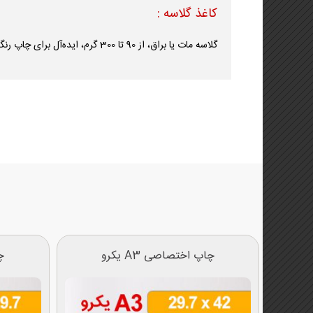
کاغذ گلاسه :
گلاسه مات یا براق، از 90 تا 300 گرم، ایده‌آل برای چاپ رنگی با جزئیات بالا و کیفیت حرفه‌ای.
چاپ اختصاصی A3 یکرو
چا