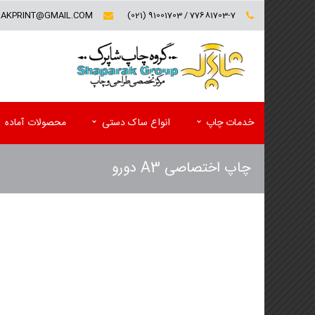
RAKPRINT@GMAIL.COM
77681703-7 / 91001703 (021)
خدمات چاپ
انواع ساک دستی
محصولات آماده
چاپ اختصاصی A3 دورو
کارت ویزیت (تخفیف ویژه)
فولدر تبلیغاتی
سربرگ و یادداشت
پوشه کاغذی
پاکت
کاتالوگ
ست اداری اختصاصی(سربرگ و پاکت)
مجله تبلیغاتی
لیبل (برچسب)
پوستر