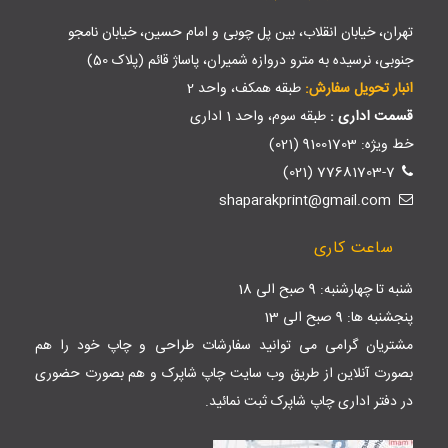
تهران، خیابان انقلاب، بین پل چوبی و امام حسین، خیابان نامجو
جنوبی، نرسیده به مترو دروازه شمیران، پاساژ قائم (پلاک 50)
انبار تحویل سفارش:
طبقه همکف، واحد 2
قسمت اداری :
طبقه سوم، واحد 1 اداری
خط ویژه: 91001703 (021)
77681703-7 (021)
shaparakprint@gmail.com
ساعت کاری
شنبه تا چهارشنبه: 9 صبح الی 18
پنجشنبه ها: 9 صبح الی 13
مشتریان گرامی می توانید سفارشات طراحی و چاپ خود را هم
بصورت آنلاین از طریق وب سایت
چاپ شاپرک
و هم بصورت حضوری
در دفتر اداری چاپ شاپرک ثبت نمائید.