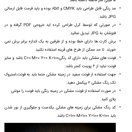
۵ میلی متر فاصله داشته باشد.
مد رنگی فایل طراحی باید CMYK و ۸bit بوده و باید
فرمت فایل ارسالی
JPG باشد.
در صورتی که توسط کرل طراحی کرده اید خروجی PDF گرفته و در
فتوشاپ به JPG تبدیل نمائید.
برش کارت ها دارای خطا بوده و از طرفین به یک اندازه برابر برش نمی
خورند. تا حد ممکن از طرح های قرینه استفاده نکنید.
فونت های مشکی باید دارای کد رنگیC=0 M=0 Y=0 K=100 باشد و سایز
فونت نباید از ۶ پوینت کمتر باشد.
جهت استفاده از فونت سفید در زمینه مشکی حتما باید به فونت،استروک
تک رنگ مشکی ۲ پیکسل دهید.
در صورت استفاده از فونت مشکی در زمینه رنگی باید فونت را مولتی
پلای کنید.
کد رنگ مشکی برای زمینه های مشکی یکدست و جلوگیری از بور شدن
باید C=100 M=100 Y=100 K=100 باشد.