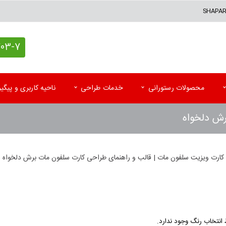
SHAPA
7 (021)
محصولات رستورانی
خدمات طراحی
ناحیه کاربری و پیگ
رش دلخواه
کاغذ کادو اختصاصی
پاکت آزمایشگاه
تقوی
پاکت پستی (حبابدار و لمینه)
پاکت رادیولوژی و MRI
تقویم
کارت ویزیت سلفون مات | قالب و راهنمای طراحی کارت سلفون مات برش دلخواه
پاکت پستی فلایر
سرنســخه
تقوی
جعبه کیبوردی اختصاصی
کارت نوبت بیمار
تقویم
اتیکت و تگ آویز
کاردکس و پرونده بیمار
کاتا
انتخاب رنگ وجود ندارد.