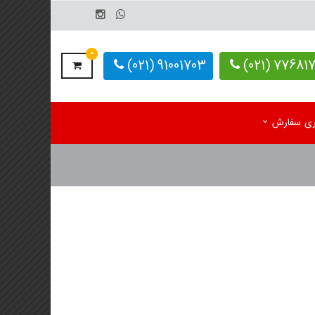
0
91001703 (021)
77681703-
یری سفارش
م رومیزی اختصاصی 1405
کاغذ کف پایی کارواش
 رومیزی آماده 1405
دستمال کاغذی اختصاصی
م دیواری تک برگ
 دیواری 4 برگ
لوگ یادداشت تبلیغاتی