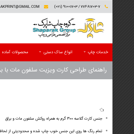
RAKPRINT@GMAIL.COM
77681703-7 / 91001703 (021)
خدمات چاپ
انواع ساک دستی
محصولات آماده
راهنمای طراحی کارت ویزیت سلفون مات با ب
کارت ویزیت (تخفیف ویژه)
فولدر تبلیغاتی
سربرگ و یادداشت
پوشه کاغذی
پاکت
کاتالوگ
ست اداری اختصاصی(سربرگ و پاکت)
مجله تبلیغاتی
جنس کارت گلاسه ۳۰۰ گرم به همراه روکش سلفون مات و براق
لیبل (برچسب)
پوستر
تمام رنگ ها روی این جنس خوب چاپ شده و محدودیتی از لحاظ 