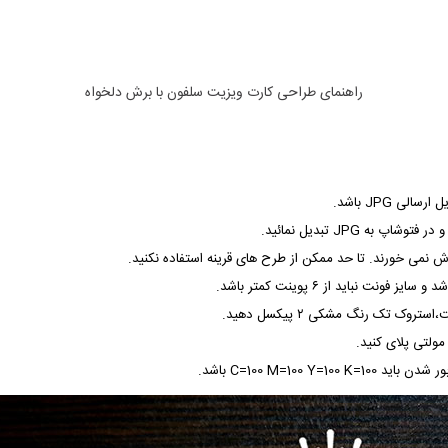
روبان تبلیغاتی
لیبل و پاکت سی دی
استن
مارک لباس پارچه ای
پاکت سی دی جواب آزمایش
کار
فاکتور پاکت شو
راهنمای طراحی کارت ویزیت سلفون با برش دلخواه
وب سایت پکیج پا
وب سایت پکیج است
وب سایت پکیج پی
سالی JPG باشد.
فروشگاه اینترنتی پ
رش نمی خورند. تا حد ممکن از طرح های قرینه استفاده نکنید.
طراحی فروشگاه این
ک تک رنگ مشکی ۲ پیکسل دهید.
طراحی فروشگاه این
مولتی پلای کنید.
C=100 M=10 باشد.
تعرفه ثبت دامنه
تعرفه هاست (میزب