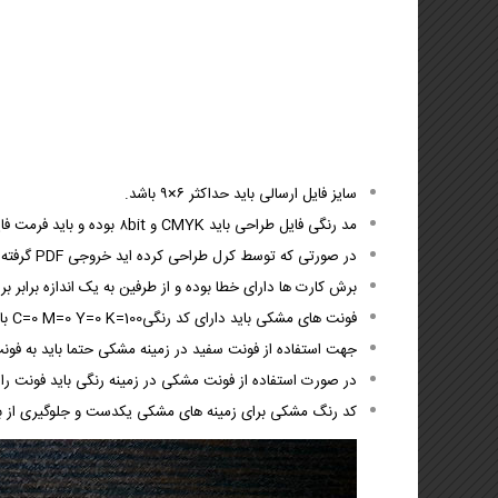
تراکت (تخفیف ویژه)
لیوان کاغذی و هولدر لیوان
🦋🌸 تراکت لادری (جدید)
کاتالوگ یادداشت تبلیغاتی
بروشور
استند یادداشت
فاکتور فروش
سایز فایل ارسالی باید حداکثر ۶×۹ باشد.
مد رنگی فایل طراحی باید CMYK و ۸bit بوده و باید
فرمت فایل ار
در صورتی که توسط کرل طراحی کرده اید خروجی PDF گرفته و در فتوشاپ به JPG تبدیل نمائید.
برش کارت ها دارای خطا بوده و از طرفین به یک اندازه برابر ب
فونت های مشکی باید دارای کد رنگیC=0 M=0 Y=0 K=100 باشد و سایز فونت نباید از ۶ پوینت کمتر باشد.
جهت استفاده از فونت سفید در زمینه مشکی حتما باید به فونت،استرو
در صورت استفاده از فونت مشکی در زمینه رنگی باید فونت را 
کد رنگ مشکی برای زمینه های مشکی یکدست و جلوگیری از بور شدن باید 0 Y=100 K=100