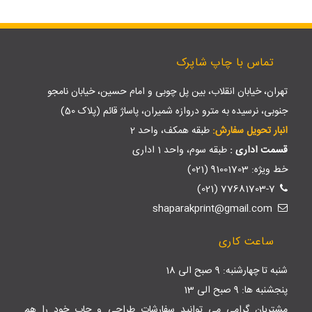
تماس با چاپ شاپرک
تهران، خیابان انقلاب، بین پل چوبی و امام حسین، خیابان نامجو
جنوبی، نرسیده به مترو دروازه شمیران، پاساژ قائم (پلاک 50)
انبار تحویل سفارش:
طبقه همکف، واحد 2
قسمت اداری :
طبقه سوم، واحد 1 اداری
خط ویژه: 91001703 (021)
77681703-7 (021)
shaparakprint@gmail.com
ساعت کاری
شنبه تا چهارشنبه: 9 صبح الی 18
پنجشنبه ها: 9 صبح الی 13
مشتریان گرامی می توانید سفارشات طراحی و چاپ خود را هم