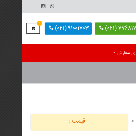
0
91001703 (021)
77681703-
یری سفارش
م رومیزی اختصاصی 1405
کاغذ کف پایی کارواش
 رومیزی آماده 1405
دستمال کاغذی اختصاصی
م دیواری تک برگ
 دیواری 4 برگ
قیمت :
لوگ یادداشت تبلیغاتی