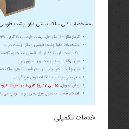
مشخصات کلی ساک دستی مقوا پشت طوسی ب
گرماژ مقوا :
از مقواهای پشت طوسی
200 گرم
،
230 گر
مشخصات مقوا پشت طوسی :
مقوا پشت طوسی به
رنگ است. این کاغذ از نظر قیمتی نسبت به گلاسه 
نوع روکش:
سلفون مات و یا سلفون براق
نوع چاپ:
امکان چاپ در تمام قسمت های
ساک دس
بند:
نخی بوده و جداگانه تحویل می گردد.
زمان تحویل:
15 الی 17 روز کاری ( در صورت افزودن خدمات طلاکوب و یووی موضعی و … زمان تحویل 20 روز کاری می باشد)
قیمت:
قیمت محصول فوق به روز و به تومان می با
خدمات تکمیلی