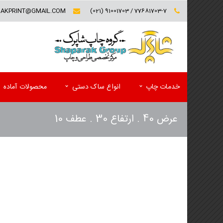
RAKPRINT@GMAIL.COM
77681703-7 / 91001703 (021)
خدمات چاپ
انواع ساک دستی
محصولات آماده
عرض 40 . ارتفاع 30 . عطف 10
کارت ویزیت (تخفیف ویژه)
فولدر تبلیغاتی
سربرگ و یادداشت
پوشه کاغذی
پاکت
کاتالوگ
ست اداری اختصاصی(سربرگ و پاکت)
مجله تبلیغاتی
لیبل (برچسب)
پوستر