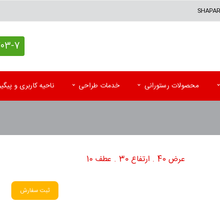
SHAPA
7 (021)
محصولات رستورانی
خدمات طراحی
ناحیه کاربری و پیگ
کاغذ کادو اختصاصی
پاکت آزمایشگاه
تقوی
پاکت پستی (حبابدار و لمینه)
پاکت رادیولوژی و MRI
تقویم
عرض 40 . ارتفاع 30 . عطف 10
پاکت پستی فلایر
سرنســخه
تقوی
جعبه کیبوردی اختصاصی
کارت نوبت بیمار
تقویم
ثبت سفارش
اتیکت و تگ آویز
کاردکس و پرونده بیمار
کاتا