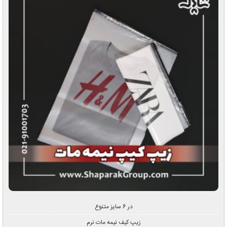
در 6 سایز متنوع
زیپ کیف نیمه مات نرم