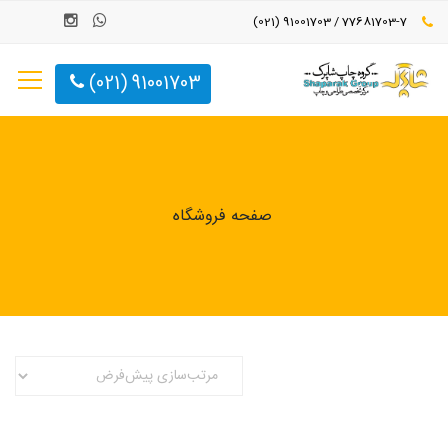
77681703-7 / 91001703 (021)
91001703 (021)
صفحه فروشگاه