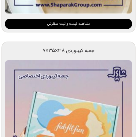
مشاهده قیمت و ثبت سفارش
جعبه کیبـوردی 38×35×7