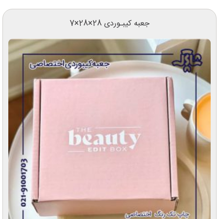
جعبه کیبـوردی 28×28×7