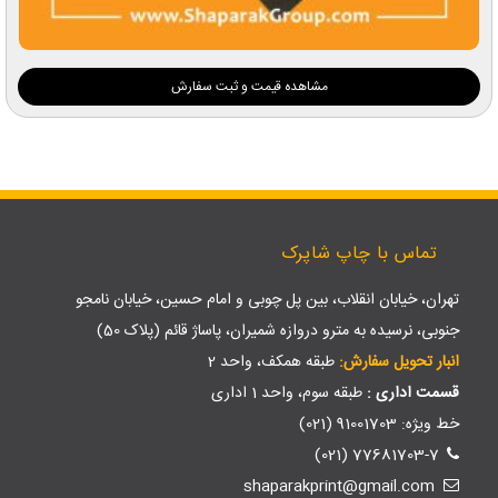
مشاهده قیمت و ثبت سفارش
تماس با چاپ شاپرک
تهران، خیابان انقلاب، بین پل چوبی و امام حسین، خیابان نامجو
جنوبی، نرسیده به مترو دروازه شمیران، پاساژ قائم (پلاک 50)
انبار تحویل سفارش:
طبقه همکف، واحد 2
قسمت اداری :
طبقه سوم، واحد 1 اداری
خط ویژه: 91001703 (021)
77681703-7 (021)
shaparakprint@gmail.com