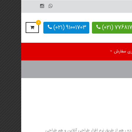
0
91001703 (021)
77681703-
یری سفارش
م رومیزی اختصاصی 1405
کاغذ کف پایی کارواش
 رومیزی آماده 1405
دستمال کاغذی اختصاصی
م دیواری تک برگ
 دیواری 4 برگ
لوگ یادداشت تبلیغاتی
ده ، هم از طریق نرم افزار طراحی آنلاین و هم طراحی