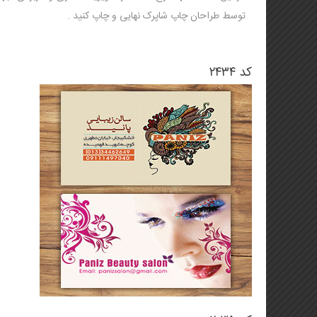
تراکت (تخفیف ویژه)
لیوان کاغذی و هولدر لیوان
توسط طراحان چاپ شاپرک نهایی و چاپ کنید .
🦋🌸 تراکت لادری (جدید)
کاتالوگ یادداشت تبلیغاتی
بروشور
استند یادداشت
کد ۲۴۳۴
فاکتور فروش