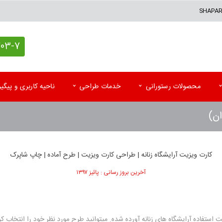
SHAPA
7 (021)
محصولات رستورانی
خدمات طراحی
ناحیه کاربری و پیگ
ن)
کاغذ کادو اختصاصی
پاکت آزمایشگاه
تقوی
پاکت پستی (حبابدار و لمینه)
پاکت رادیولوژی و MRI
تقویم
کارت ویزیت آرایشگاه زنانه | طراحی کارت ویزیت | طرح آماده | چاپ شاپرک
پاکت پستی فلایر
سرنســخه
تقوی
آخرین بروز رسانی : پائیز ۱۳۹۷
جعبه کیبوردی اختصاصی
کارت نوبت بیمار
تقویم
اتیکت و تگ آویز
کاردکس و پرونده بیمار
کاتا
 استفاده آرایشگاه های زنانه آورده شده. میتوانید طرح مورد نظر خود را انتخاب کر