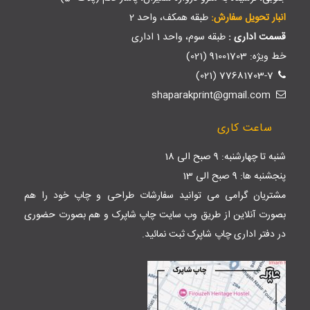
انبار تحویل سفارش:
طبقه همکف، واحد 2
قسمت اداری :
طبقه سوم، واحد 1 اداری
خط ویژه: 91001703 (021)
77681703-7 (021)
shaparakprint@gmail.com
ساعت کاری
شنبه تا چهارشنبه: 9 صبح الی 18
پنجشنبه ها: 9 صبح الی 13
مشتریان گرامی می توانید سفارشات طراحی و چاپ خود را هم
بصورت آنلاین از طریق وب سایت
چاپ شاپرک
و هم بصورت حضوری
در دفتر اداری چاپ شاپرک ثبت نمائید.