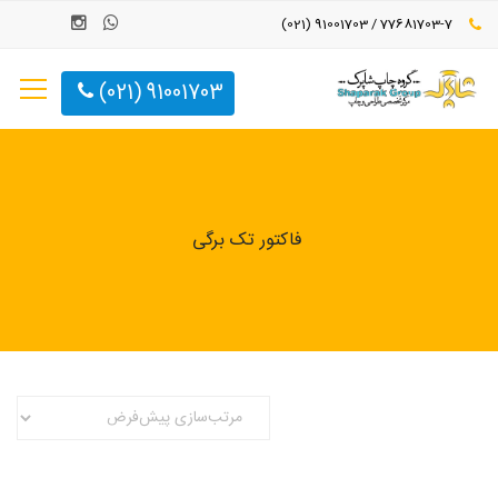
77681703-7 / 91001703 (021)
91001703 (021)
فاکتور تک برگی