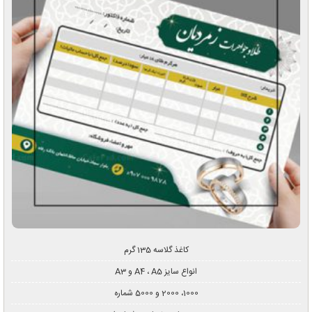
کاغذ گلاسه 135 گرم
انواع سایز A4 ، A5 و A3
1000، 2000 و 5000 شماره