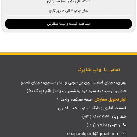
دسته های 50 یا 100 شماره ای
زمان چاپ 7 الی 8 روز کاری
مشاهده قیمت و ثبت سفارش
تماس با چاپ شاپرک
تهران، خیابان انقلاب، بین پل چوبی و امام حسین، خیابان نامجو
جنوبی، نرسیده به مترو دروازه شمیران، پاساژ قائم (پلاک 50)
انبار تحویل سفارش:
طبقه همکف، واحد 2
قسمت اداری :
طبقه سوم، واحد 1 اداری
خط ویژه: 91001703 (021)
77681703-7 (021)
shaparakprint@gmail.com