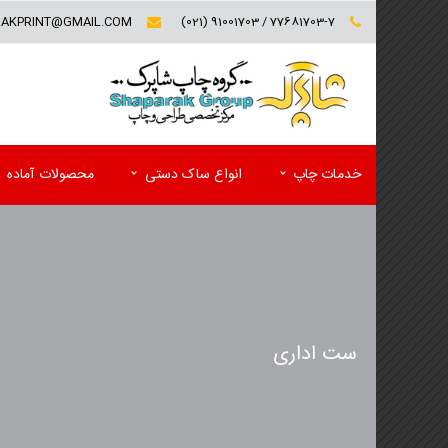
RAKPRINT@GMAIL.COM
77681703-7 / 91001703 (021)
خدمات چاپ
انواع ساک دستی
محصولات آماده
کارت ویزیت (تخفیف ویژه)
فولدر تبلیغاتی
سربرگ و یادداشت
پوشه کاغذی
پاکت
کاتالوگ
ست اداری
ست اداری اختصاصی(سربرگ و پاکت)
مجله تبلیغاتی
لیبل (برچسب)
پوستر