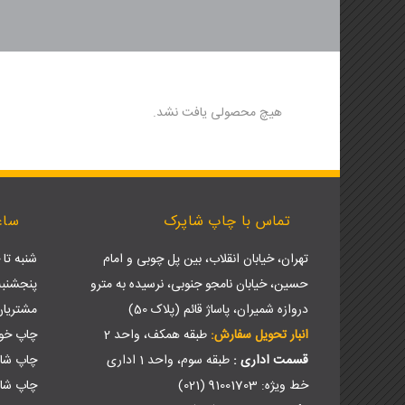
تراکت (تخفیف ویژه)
لیوان کاغذی و هولدر لیوان
🦋🌸 تراکت لادری (جدید)
کاتالوگ یادداشت تبلیغاتی
بروشور
استند یادداشت
فاکتور فروش
هیچ محصولی یافت نشد.
تماس با چاپ شاپرک
ساع
تهران، خیابان انقلاب، بین پل چوبی و امام
شنبه تا چهارش
حسین، خیابان نامجو جنوبی، نرسیده به مترو
پنجشنبه ها: 9 ص
دروازه شمیران، پاساژ قائم (پلاک 50)
مشتریا
انبار تحویل سفارش:
طبقه همکف، واحد 2
چاپ خود
قسمت اداری :
طبقه سوم، واحد 1 اداری
چاپ شا
خط ویژه: 91001703 (021)
چاپ شاپ