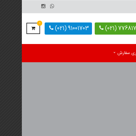
0
91001703 (021)
77681703-
یری سفارش
م رومیزی اختصاصی 1405
کاغذ کف پایی کارواش
 رومیزی آماده 1405
دستمال کاغذی اختصاصی
م دیواری تک برگ
 دیواری 4 برگ
لوگ یادداشت تبلیغاتی