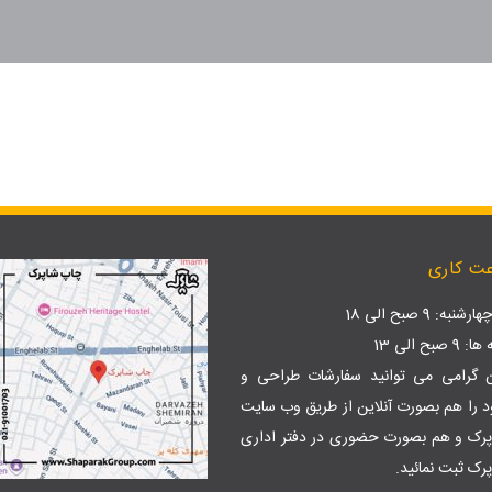
روبان تبلیغاتی
لیبل و پاکت سی دی
استن
مارک لباس پارچه ای
پاکت سی دی جواب آزمایش
کار
فاکتور پاکت شو
وب سایت پکی
وب سایت پکی
وب سایت پکی
ت کاری
فروشگاه اینتر
طراحی فروشگا
نبه: 9 صبح الی 18
بح الی 13
طراحی فروشگا
ن گرامی می توانید سفارشات طراحی و
 را هم بصورت آنلاین از طریق وب سایت
تعرفه ثبت دا
پرک
و هم بصورت حضوری در دفتر اداری
رک ثبت نمائید.
تعرفه هاست (