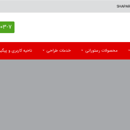
SHAPA
7 (021)
محصولات رستورانی
خدمات طراحی
ناحیه کاربری و پیگ
کاغذ کادو اختصاصی
پاکت آزمایشگاه
تقوی
پاکت پستی (حبابدار و لمینه)
پاکت رادیولوژی و MRI
تقویم
پاکت پستی فلایر
سرنســخه
تقوی
جعبه کیبوردی اختصاصی
کارت نوبت بیمار
تقویم
اتیکت و تگ آویز
کاردکس و پرونده بیمار
کاتا