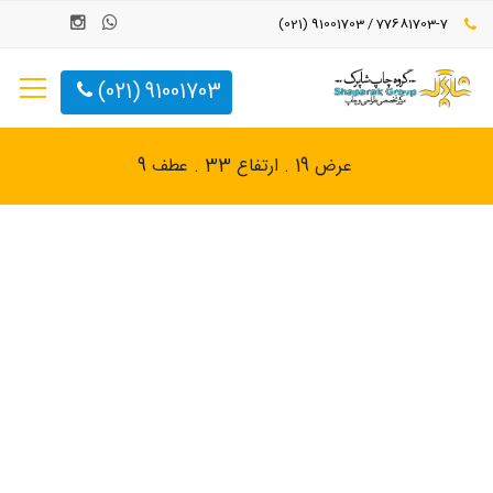
77681703-7 / 91001703 (021)
91001703 (021)
عرض 19 . ارتفاع 33 . عطف 9