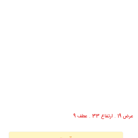
عرض 19 . ارتفاع 33 . عطف 9