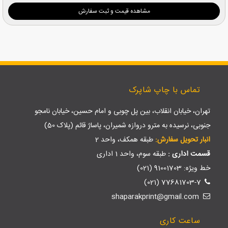
مشاهده قیمت و ثبت سفارش
تماس با چاپ شاپرک
تهران، خیابان انقلاب، بین پل چوبی و امام حسین، خیابان نامجو
جنوبی، نرسیده به مترو دروازه شمیران، پاساژ قائم (پلاک 50)
انبار تحویل سفارش:
طبقه همکف، واحد 2
قسمت اداری :
طبقه سوم، واحد 1 اداری
خط ویژه: 91001703 (021)
77681703-7 (021)
shaparakprint@gmail.com
ساعت کاری