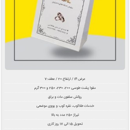
عرض:14 / ارتفاع:20 / عطف:7
مقوا پشت طوسی 200، 230، 250 و 300 گرم
روکش سلفون مات و براق
خدمات طلاکوب، نقره کوب و یووی موضعی
تیراژ 250 عدد به بالا
تحویل 15 الی 17 روز کاری