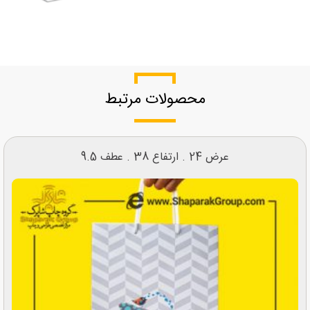
محصولات مرتبط
عرض 24 . ارتفاع 38 . عطف 9.5