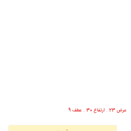
عرض 23 . ارتفاع 30 . عطف 9