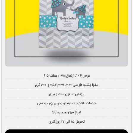
عرض:24 / ارتفاع:38 / عطف:9.5
مقوا پشت طوسی 200، 230، 250 و 300 گرم
روکش سلفون مات و براق
خدمات طلاکوب، نقره کوب و یووی موضعی
تیراژ 250 عدد به بالا
تحویل 15 الی 17 روز کاری