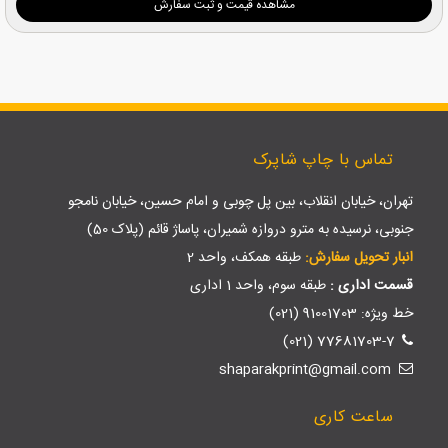
مشاهده قیمت و ثبت سفارش
تماس با چاپ شاپرک
تهران، خیابان انقلاب، بین پل چوبی و امام حسین، خیابان نامجو
جنوبی، نرسیده به مترو دروازه شمیران، پاساژ قائم (پلاک 50)
انبار تحویل سفارش:
طبقه همکف، واحد 2
قسمت اداری :
طبقه سوم، واحد 1 اداری
خط ویژه: 91001703 (021)
77681703-7 (021)
shaparakprint@gmail.com
ساعت کاری