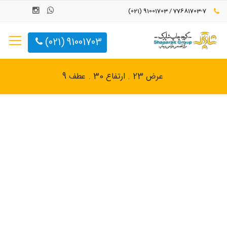
77681703-7 / 91001703 (021)
91001703 (021)
عرض 23 . ارتفاع 30 . عطف 9